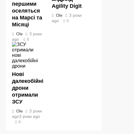
першими
Agility Digit
оселяться
Ole
3 роки
на Марсі та
ago
0
Місяці
Ole
3 роки
ago
0
Нові
далекобійні
дрони
отримали
ЗСУ
Ole
3 роки
ago
3 роки ago
0