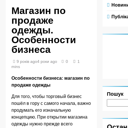
Новин
Магазин по
Публіка
продаже
одежды.
Особенности
бизнеса
9 років ago
4 роки ago
0
1
mins
Особенности бизнеса: магазин по
продаже одежды
Пошук
Для того, чтобы торговый бизнес
пошёл в гору с самого начала, важно
продумать его изначальную
концепцию. При открытии магазина
одежды нужно прежде всего
Остан