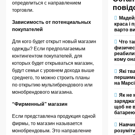
определиться с направлением
повід
торговли.
Мадей
Зависимость от потенциальных
краса і 
покупателей
варто в
Для кого будет открыт новый магазин
Что та
физичес
одежды? Если предполагаемым
реабили
контингентом покупателей, для
кому он
которых будет открываться магазин,
будут семьи с уровнем дохода выше
Які тв
першими
среднего, то можно строить планы
на Марсі
по открытию мультибрендового или
монобрендового магазина.
Як не
заряджа
“Фирменный” магазин
щоб не 
батаре
Если представлена продукция одной
фирмы, то магазин называется
Навчи
розуміт
монобрендовым. Это направление