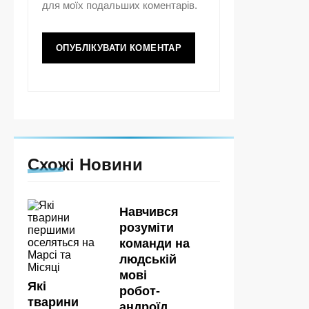
для моїх подальших коментарів.
Схожі Новини
Навчився
розуміти
команди на
людській
мові
Які
робот-
тварини
андроїд