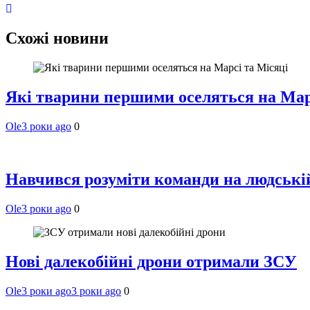
Схожі новини
Які тварини першими оселяться на Мар
Ole
3 роки ago
0
Навчився розуміти команди на людській 
Ole
3 роки ago
0
Нові далекобійні дрони отримали ЗСУ
Ole
3 роки ago
3 роки ago
0