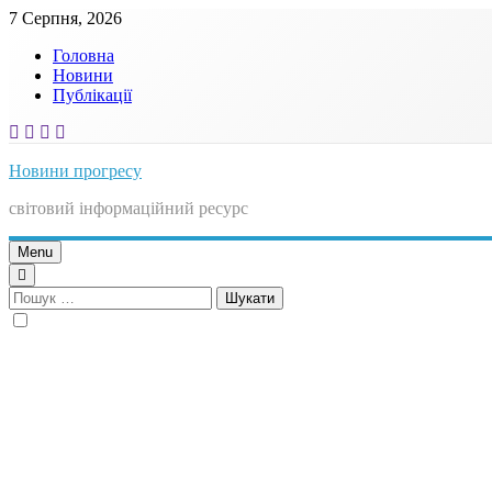
Skip
7 Серпня, 2026
to
Головна
content
Новини
Публікації
Новини прогресу
світовий інформаційний ресурс
Menu
Пошук: