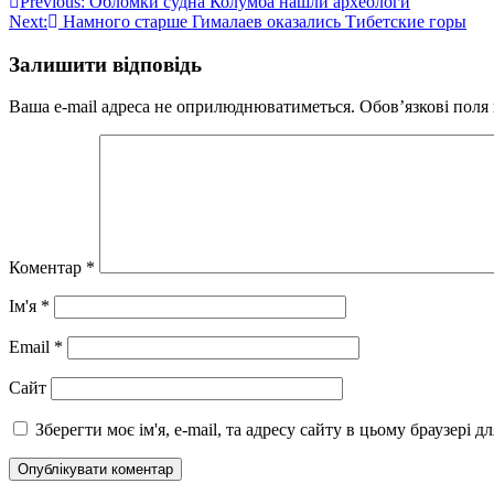
Навігація
Previous:
Обломки судна Колумба нашли археологи
Next:
Намного старше Гималаев оказались Тибетские горы
записів
Залишити відповідь
Ваша e-mail адреса не оприлюднюватиметься.
Обов’язкові поля
Коментар
*
Ім'я
*
Email
*
Сайт
Зберегти моє ім'я, e-mail, та адресу сайту в цьому браузері 