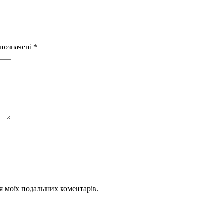
 позначені
*
для моїх подальших коментарів.