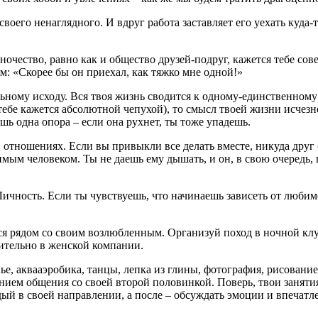
оего ненаглядного. И вдруг работа заставляет его уехать куда-т
иночество, равно как и общество друзей-подруг, кажется тебе с
: «Скорее бы он приехал, как тяжко мне одной!»
ьному исходу. Вся твоя жизнь сводится к одному-единственному 
тебе кажется абсолютной чепухой), то смысл твоей жизни исчезне
шь одна опора – если она рухнет, ты тоже упадешь.
отношениях. Если вы привыкли все делать вместе, никуда друг б
ым человеком. Ты не даешь ему дышать, и он, в свою очередь, п
Личность. Если ты чувствуешь, что начинаешь зависеть от любим
ся рядом со своим возлюбленным. Организуй поход в ночной клуб
ительно в женской компании.
анье, аквааэробика, танцы, лепка из глины, фотография, рисова
чением общения со своей второй половинкой. Поверь, твои занят
дый в своей направлении, а после – обсуждать эмоции и впечатл