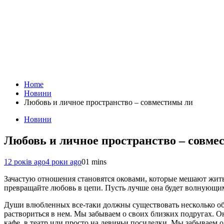
Home
Новини
Любовь и личное пространство – совместимы ли
Новини
Любовь и личное пространство – совме
12 років ago
4 роки ago
0
1 mins
Зачастую отношения становятся оковами, которые мешают жить 
превращайте любовь в цепи. Пусть лучше она будет волнующи
Души влюбленных все-таки должны существовать несколько об
раствориться в нем. Мы забываем о своих близких подругах. О
кафе, в театр или просто на девичьи посиделки. Мы забываем о