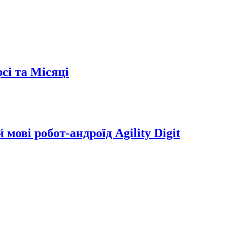
сі та Місяці
мові робот-андроїд Agility Digit