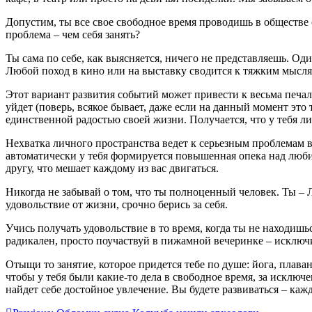
Допустим, ты все свое свободное время проводишь в обществе св
проблема – чем себя занять?
Ты сама по себе, как выясняется, ничего не представляешь. Од
Любой поход в кино или на выставку сводится к тяжким мыслям
Этот вариант развития событий может привести к весьма печал
уйдет (поверь, всякое бывает, даже если на данный момент это 
единственной радостью своей жизни. Получается, что у тебя ли
Нехватка личного пространства ведет к серьезным проблемам в 
автоматически у тебя формируется повышенная опека над любим
другу, что мешает каждому из вас двигаться.
Никогда не забывай о том, что ты полноценный человек. Ты – 
удовольствие от жизни, срочно берись за себя.
Учись получать удовольствие в то время, когда ты не находишь
радикален, просто поучаствуй в пижамной вечеринке – исключ
Отыщи то занятие, которое придется тебе по душе: йога, плав
чтобы у тебя были какие-то дела в свободное время, за исклю
найдет себе достойное увлечение. Вы будете развиваться – каж