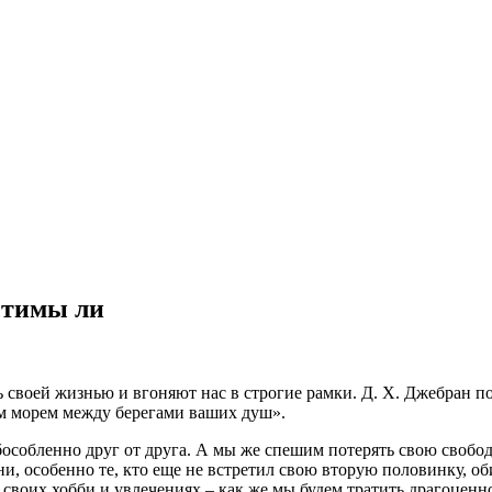
стимы ли
своей жизнью и вгоняют нас в строгие рамки. Д. Х. Джебран по
м морем между берегами ваших душ».
особленно друг от друга. А мы же спешим потерять свою свобо
ни, особенно те, кто еще не встретил свою вторую половинку, о
 своих хобби и увлечениях – как же мы будем тратить драгоценн