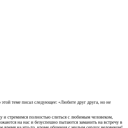
 этой теме писал следующее: «Любите друг друга, но не
ду и стремимся полностью слиться с любимым человеком,
бижаются на нас и безуспешно пытаются заманить на встречу в
ое время на что-то, кроме общения с милым сердцу человеком!