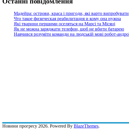
Останні повідомлення
Мадейра: острови, краса і пригоди, які варто випробувати
Что такое физическая реабилитация и кому она нужна
Які тварини першими оселяться на Марсі та Місяці
Як не можна заряджати телефон, щоб не вбити батарею
Навчився розуміти команди на людській мові робот-андроїд
Новини прогресу 2026. Powered By
BlazeThemes
.