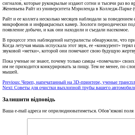
сигналов, которые рукокрылые издают сотни и тысячи раз во 
Женевьева Райт из университета Мэриленда в Колледж-Парке 
Райт и ее коллега несколько месяцев наблюдали за поведение
микрофонов и инфракрасных камер. Зоологи периодически под
появление добычи, и как они находили и съедали насекомое.
В процессе этих наблюдений натуралисты обнаружили, что при
Когда летучая мышь испускала этот звук, ее «конкурент» терял
звуковой «метки», которой они помечают свою будущую жертв
Пока ученые не знают, почему только самцы «помечали» своих б
им не приходится конкурировать за пищу. Тем не менее, по сл
мышей.
Навігація
Previous:
Череп, напечатанный на 3D-принтере, ученые трансп
Next:
Советы для очистки выхлопной трубы вашего автомобил
записів
Залишити відповідь
Ваша e-mail адреса не оприлюднюватиметься.
Обов’язкові поля