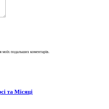
для моїх подальших коментарів.
сі та Місяці