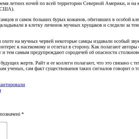
время летних ночей по всей территории Северной Америки, и на
(США).
м самцов и самок больших бурых кожанов, обитавших в особой к
кладывали в клетку личинок мучных хрущаков и следили за тем
 охоте на мучных червей некоторые самцы издавали особый звук
 интерес к насекомому и отлетал в сторону. Как полагают авторы
у и тем самым предупреждают сородичей об опасности столкнов
удущих жертв. Райт и ее коллеги полагают, что это связано с т
овам ученых, сам факт существования таких сигналов говорит о 
лантировали
я
 позначені
*