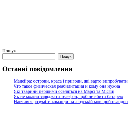
Пошук
Пошук
Останні повідомлення
Мадейра: острови, краса і пригоди, які варто випробувати
Что такое физическая реабилитация и кому она нужна
Які тварини першими оселяться на Марсі та Місяці
Як не можна заряджати телефон, щоб не вбити батарею
Навчився розуміти команди на людській мові робот-андроїд