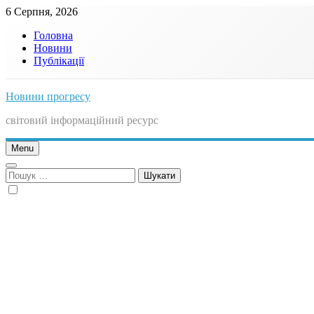
Skip
6 Серпня, 2026
to
Головна
content
Новини
Публікації
Новини прогресу
світовий інформаційний ресурс
Menu
Пошук: