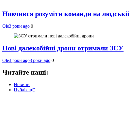
Навчився розуміти команди на людській 
Ole
3 роки ago
0
Нові далекобійні дрони отримали ЗСУ
Ole
3 роки ago
3 роки ago
0
Читайте наші:
Новини
Публікації