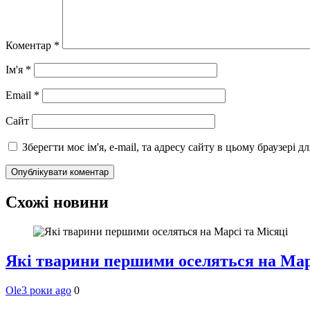
Коментар
*
Ім'я
*
Email
*
Сайт
Зберегти моє ім'я, e-mail, та адресу сайту в цьому браузері 
Схожі новини
Які тварини першими оселяться на Мар
Ole
3 роки ago
0