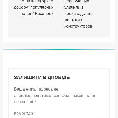
записів
Змінить алгоритм
Lego ученые
добору “популярних
уличили в
новин” Facebook
производстве
жестоких
конструкторов
ЗАЛИШИТИ ВІДПОВІДЬ
Ваша e-mail адреса не
оприлюднюватиметься.
Обов’язкові поля
позначені
*
Коментар
*