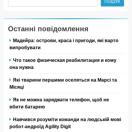
ПОШУК
Останні повідомлення
Мадейра: острови, краса і пригоди, які варто
випробувати
Что такое физическая реабилитация и кому
она нужна
Які тварини першими оселяться на Марсі та
Місяці
Як не можна заряджати телефон, щоб не
вбити батарею
Навчився розуміти команди на людській мові
робот-андроїд Agility Digit