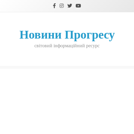
Skip
to
content
Новини Прогресу
світовий інформаційний ресурс