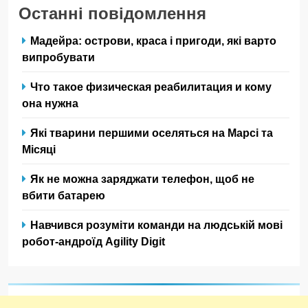
Останні повідомлення
Мадейра: острови, краса і пригоди, які варто
випробувати
Что такое физическая реабилитация и кому
она нужна
Які тварини першими оселяться на Марсі та
Місяці
Як не можна заряджати телефон, щоб не
вбити батарею
Навчився розуміти команди на людській мові
робот-андроїд Agility Digit