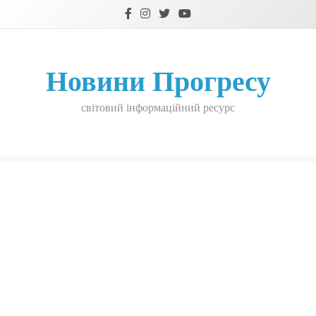
Skip
to
content
Новини Прогресу
світовий інформаційний ресурс