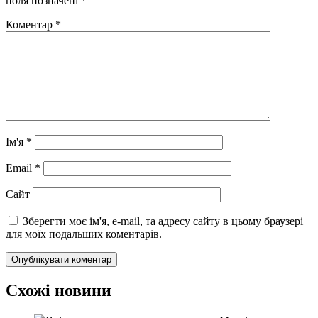
поля позначені
*
Коментар
*
Ім'я
*
Email
*
Сайт
Зберегти моє ім'я, e-mail, та адресу сайту в цьому браузері
для моїх подальших коментарів.
Схожі новини