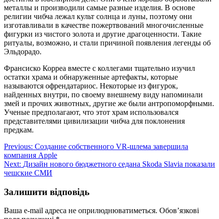
металлы и производили самые разные изделия. В основе
религии чибча лежал культ солнца и луны, поэтому они
изготавливали в качестве пожертвований многочисленные
фигурки из чистого золота и другие драгоценности. Такие
ритуалы, возможно, и стали причиной появления легенды об
Эльдорадо.
Франсиско Корреа вместе с коллегами тщательно изучил
остатки храма и обнаруженные артефакты, которые
называются офрендатариос. Некоторые из фигурок,
найденных внутри, по своему внешнему виду напоминали
змей и прочих животных, другие же были антропоморфными.
Ученые предполагают, что этот храм использовался
представителями цивилизации чибча для поклонения
предкам.
Навігація
Previous:
Создание собственного VR-шлема завершила
компания Apple
записів
Next:
Дизайн нового бюджетного седана Skoda Slavia показали
чешские СМИ
Залишити відповідь
Ваша e-mail адреса не оприлюднюватиметься.
Обов’язкові