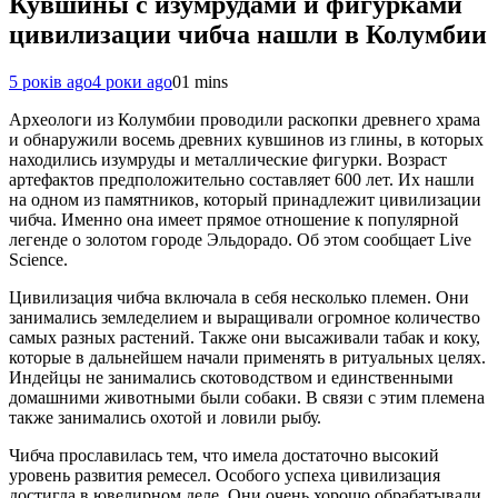
Кувшины с изумрудами и фигурками
цивилизации чибча нашли в Колумбии
5 років ago
4 роки ago
0
1 mins
Археологи из Колумбии проводили раскопки древнего храма
и обнаружили восемь древних кувшинов из глины, в которых
находились изумруды и металлические фигурки. Возраст
артефактов предположительно составляет 600 лет. Их нашли
на одном из памятников, который принадлежит цивилизации
чибча. Именно она имеет прямое отношение к популярной
легенде о золотом городе Эльдорадо. Об этом сообщает Live
Science.
Цивилизация чибча включала в себя несколько племен. Они
занимались земледелием и выращивали огромное количество
самых разных растений. Также они высаживали табак и коку,
которые в дальнейшем начали применять в ритуальных целях.
Индейцы не занимались скотоводством и единственными
домашними животными были собаки. В связи с этим племена
также занимались охотой и ловили рыбу.
Чибча прославилась тем, что имела достаточно высокий
уровень развития ремесел. Особого успеха цивилизация
достигла в ювелирном деле. Они очень хорошо обрабатывали