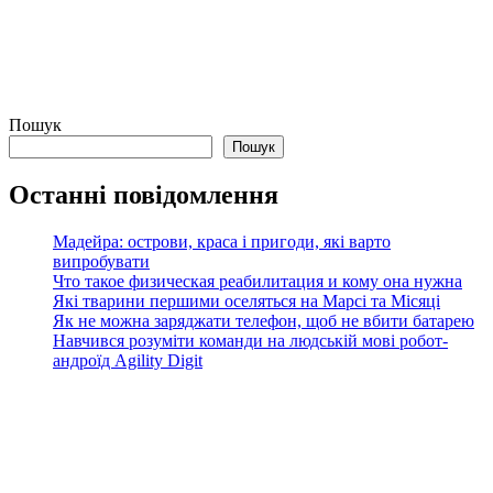
Пошук
Пошук
Останні повідомлення
Мадейра: острови, краса і пригоди, які варто
випробувати
Что такое физическая реабилитация и кому она нужна
Які тварини першими оселяться на Марсі та Місяці
Як не можна заряджати телефон, щоб не вбити батарею
Навчився розуміти команди на людській мові робот-
андроїд Agility Digit