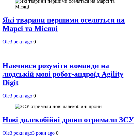
Які тварини першими оселяться на
Марсі та Місяці
Ole
3 роки ago
0
Навчився розуміти команди на
людській мові робот-андроїд Agility
Digit
Ole
3 роки ago
0
Нові далекобійні дрони отримали ЗСУ
Ole
3 роки ago
3 роки ago
0