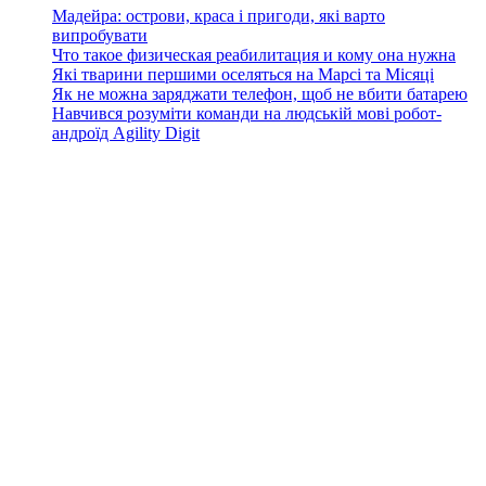
Мадейра: острови, краса і пригоди, які варто
випробувати
Что такое физическая реабилитация и кому она нужна
Які тварини першими оселяться на Марсі та Місяці
Як не можна заряджати телефон, щоб не вбити батарею
Навчився розуміти команди на людській мові робот-
андроїд Agility Digit