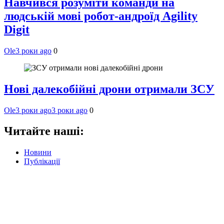
Навчився розуміти команди на
людській мові робот-андроїд Agility
Digit
Ole
3 роки ago
0
Нові далекобійні дрони отримали ЗСУ
Ole
3 роки ago
3 роки ago
0
Читайте наші:
Новини
Публікації