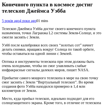
Конечного пункта в космосе достиг
телескоп Джеймса Уэбба
5 років ago
4 роки ago
0
1 mins
Телескоп Джеймса Уэбба достиг своего конечного пункта
назначения, точки Лагранжа L2 системы Земля-Солнце, и это
смогли заснять с Земли.
Уэбб после калибровки всех своих “золотых сот” начнет
делать снимки, вращаясь вокруг Солнца по такой орбите,
чтобы оставаться на одной линии с Землей.
Оптика и инструменты телескопа при этом должны быть
очень холодными, чтобы он смог улавливать слабые
инфракрасные сигналы далеких миров, пишет NASA.
Прибытие самого мощного телескопа в мире на свою точку
смог заснять с Земли “Виртуальный телескоп”. Во время
создания фото Уэбба находился примерно в 1,4 млн
километров от Земли.
Место, куда прибыл телескоп, идеально подходит для его
солнцезащитного экрана. Кроме того, в отличие от телескопа