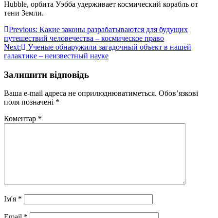
Hubble, орбита Уэбба удерживает космический корабль от
тени Земли.
Навігація
Previous:
Какие законы разрабатываются для будущих
путешествий человечества – космическое право
записів
Next:
Ученые обнаружили загадочный объект в нашей
галактике – неизвестный науке
Залишити відповідь
Ваша e-mail адреса не оприлюднюватиметься.
Обов’язкові
поля позначені
*
Коментар
*
Ім'я
*
Email
*