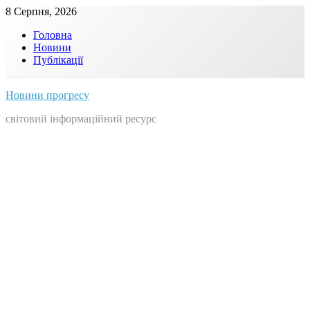
Skip
8 Серпня, 2026
to
Головна
content
Новини
Публікації
Новини прогресу
світовий інформаційний ресурс