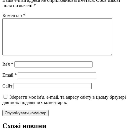
Ваша e-mail адреса не оприлюднюватиметься.
Обов’язкові
поля позначені
*
Коментар
*
Ім'я
*
Email
*
Сайт
Зберегти моє ім'я, e-mail, та адресу сайту в цьому браузері
для моїх подальших коментарів.
Схожі новини