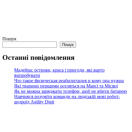
Пошук
Пошук
Останні повідомлення
Мадейра: острови, краса і пригоди, які варто
випробувати
Что такое физическая реабилитация и кому она нужна
Які тварини першими оселяться на Марсі та Місяці
Як не можна заряджати телефон, щоб не вбити батарею
Навчився розуміти команди на людській мові робот-
андроїд Agility Digit