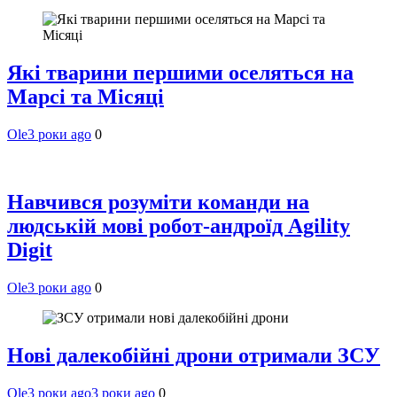
Які тварини першими оселяться на
Марсі та Місяці
Ole
3 роки ago
0
Навчився розуміти команди на
людській мові робот-андроїд Agility
Digit
Ole
3 роки ago
0
Нові далекобійні дрони отримали ЗСУ
Ole
3 роки ago
3 роки ago
0