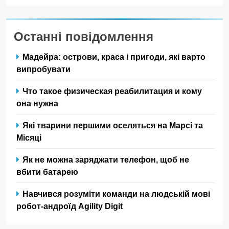
Останні повідомлення
Мадейра: острови, краса і пригоди, які варто
випробувати
Что такое физическая реабилитация и кому
она нужна
Які тварини першими оселяться на Марсі та
Місяці
Як не можна заряджати телефон, щоб не
вбити батарею
Навчився розуміти команди на людській мові
робот-андроїд Agility Digit