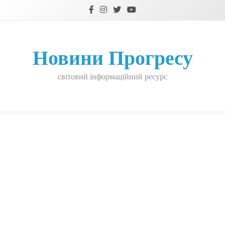
Skip
to
content
Новини Прогресу
світовий інформаційний ресурс