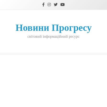
Skip
to
content
Новини Прогресу
світовий інформаційний ресурс