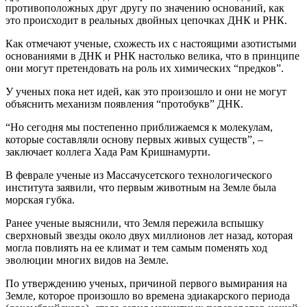
противоположных друг другу по значению оснований, как
это происходит в реальных двойных цепочках ДНК и РНК.
Как отмечают ученые, схожесть их с настоящими азотистыми
основаниями в ДНК и РНК настолько велика, что в принципе
они могут претендовать на роль их химических “предков”.
У ученых пока нет идей, как это произошло и они не могут
объяснить механизм появления “протобукв” ДНК.
“Но сегодня мы постепенно приближаемся к молекулам,
которые составляли основу первых живых существ”, –
заключает коллега Хада Рам Кришнамурти.
В феврале ученые из Массачусетского технологического
института заявили, что первым животным на Земле была
морская губка.
Ранее ученые выяснили, что Земля пережила вспышку
сверхновый звезды около двух миллионов лет назад, которая
могла повлиять на ее климат и тем самым поменять ход
эволюции многих видов на Земле.
По утверждению ученых, причиной первого вымирания на
Земле, которое произошло во времена эдиакарского периода