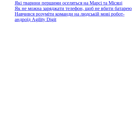
Які тварини першими оселяться на Марсі та Місяці
Як не можна заряджати телефон, щоб не вбити батарею
Навчився розуміти команди на людській мові робот-
андроїд Agility Digit