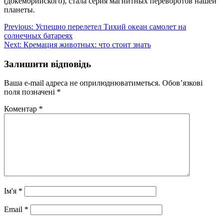
(докембрийского), стала серия магнитных переворотов нашей
планеты.
Навігація
Previous:
Успешно перелетел Тихий океан самолет на
солнечных батареях
записів
Next:
Кремация животных: что стоит знать
Залишити відповідь
Ваша e-mail адреса не оприлюднюватиметься.
Обов’язкові
поля позначені
*
Коментар
*
Ім'я
*
Email
*