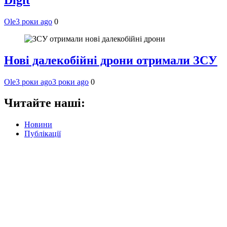
Ole
3 роки ago
0
Нові далекобійні дрони отримали ЗСУ
Ole
3 роки ago
3 роки ago
0
Читайте наші:
Новини
Публікації