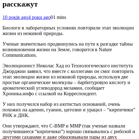
расскажут
10 років ago
4 роки ago
0
1 mins
Биологи в лабораторных условиях повторили этап эволюции
жизни из неживой природы.
Ученые значительно продвинулись на пути к разгадке тайны
возникновения жизни на Земле, говорится в Nature
Communications.
Эволюционист Николас Хад из Технологического института
Джорджии заявил, что вместе с коллегами он смог повторить
этап эволюции жизни из неживой природы, используя две
простые органические молекулы – барбитуровую кислоту и
ароматический углеводород меламин, сообщает
Хроника.инфо с ссылкой на Корреспондент.
У них получился набор из азотистых оснований, очень
похожих на аденин, гуанин, цитозин и урацил – “кирпичики”
РНК и ДНК.
Они утверждают, что C-BMP и MMP (так ученые назвали
получившиеся “кирпичики”) хорошо связывались с рибозой и
другими сахарами и даже образовывали пары из двух