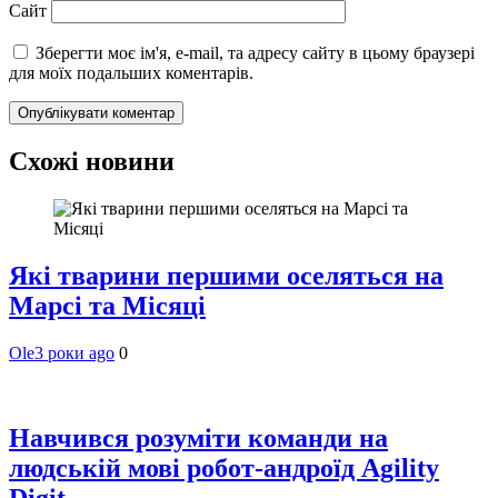
Сайт
Зберегти моє ім'я, e-mail, та адресу сайту в цьому браузері
для моїх подальших коментарів.
Схожі новини
Які тварини першими оселяться на
Марсі та Місяці
Ole
3 роки ago
0
Навчився розуміти команди на
людській мові робот-андроїд Agility
Digit