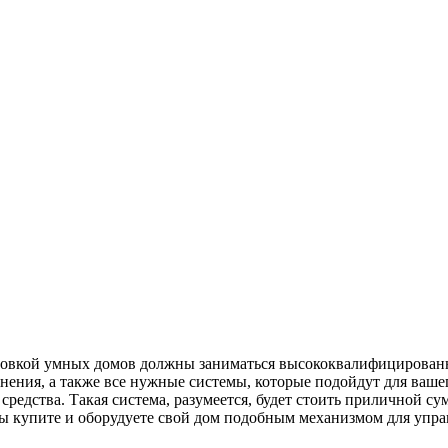
ановкой умных домов должны заниматься высококвалифицированны
ния, а также все нужные системы, которые подойдут для вашего
едства. Такая система, разумеется, будет стоить приличной су
ы купите и оборудуете свой дом подобным механизмом для управл