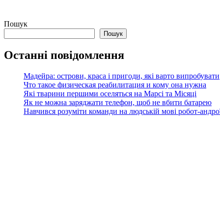
Пошук
Пошук
Останні повідомлення
Мадейра: острови, краса і пригоди, які варто випробувати
Что такое физическая реабилитация и кому она нужна
Які тварини першими оселяться на Марсі та Місяці
Як не можна заряджати телефон, щоб не вбити батарею
Навчився розуміти команди на людській мові робот-андроїд