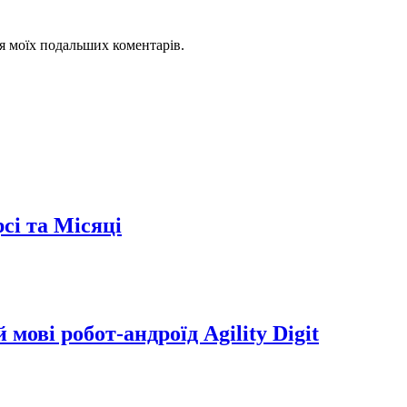
для моїх подальших коментарів.
сі та Місяці
мові робот-андроїд Agility Digit