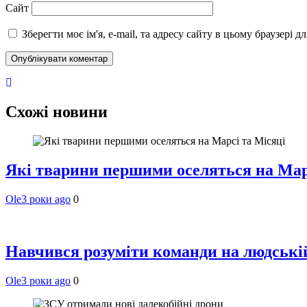
Сайт
Зберегти моє ім'я, e-mail, та адресу сайту в цьому браузері 
Схожі новини
Які тварини першими оселяться на Мар
Ole
3 роки ago
0
Навчився розуміти команди на людській 
Ole
3 роки ago
0