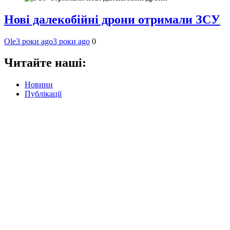
Нові далекобійні дрони отримали ЗСУ
Ole
3 роки ago
3 роки ago
0
Читайте наші:
Новини
Публікації