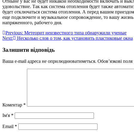
Отныне у вас не будет никакой необходимости включать и выкл
удовольствие. Так как система отопления будет также автомати
будет отключаться система отопления. А перед вашим приездом 
еще подключите и музыкальное сопровождение, то вашу жизнь 
напряженного, рабочего дня.
Навігація
Previous:
Метеорит неизвестного типа обнаружили ученые
Next:
Несколько слов о том, как установить пластиковые окна
записів
Залишити відповідь
Ваша e-mail адреса не оприлюднюватиметься.
Обов’язкові поля
Коментар
*
Ім'я
*
Email
*