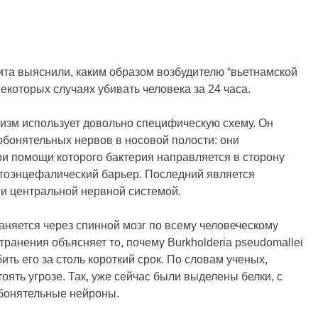
та выяснили, каким образом возбудителю “вьетнамской
некоторых случаях убивать человека за 24 часа.
изм использует довольно специфическую схему. Он
обонятельных нервов в носовой полости: они
при помощи которого бактерия направляется в сторону
атоэнцефалический барьер. Последний является
и центральной нервной системой.
аняется через спинной мозг по всему человеческому
ранения объясняет то, почему Burkholderia pseudomallei
ить его за столь короткий срок. По словам ученых,
ять угрозе. Так, уже сейчас были выделены белки, с
бонятельные нейроны.