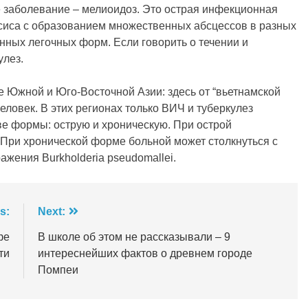
е заболевание – мелиоидоз. Это острая инфекционная
епсиса с образованием множественных абсцессов в разных
нных легочных форм. Если говорить о течении и
улез.
е Южной и Юго-Восточной Азии: здесь от “вьетнамской
еловек. В этих регионах только ВИЧ и туберкулез
е формы: острую и хроническую. При острой
 При хронической форме больной может столкнуться с
жения Burkholderia pseudomallei.
s:
Next:
фе
В школе об этом не рассказывали – 9
ти
интереснейших фактов о древнем городе
Помпеи