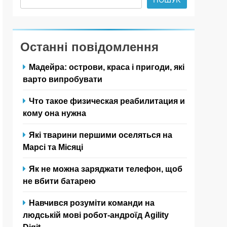
Останні повідомлення
Мадейра: острови, краса і пригоди, які
варто випробувати
Что такое физическая реабилитация и
кому она нужна
Які тварини першими оселяться на
Марсі та Місяці
Як не можна заряджати телефон, щоб
не вбити батарею
Навчився розуміти команди на
людській мові робот-андроїд Agility
Digit