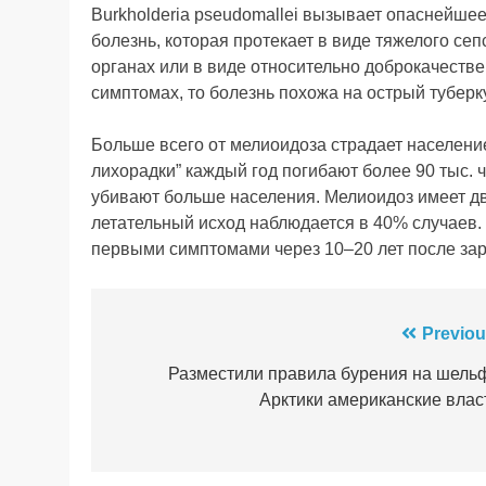
Burkholderia pseudomallei вызывает опаснейше
болезнь, которая протекает в виде тяжелого с
органах или в виде относительно доброкачестве
симптомах, то болезнь похожа на острый туберк
Больше всего от мелиоидоза страдает населени
лихорадки” каждый год погибают более 90 тыс. ч
убивают больше населения. Мелиоидоз имеет дв
летательный исход наблюдается в 40% случаев.
первыми симптомами через 10–20 лет после зара
Навігація
Previou
записів
Разместили правила бурения на шель
Арктики американские влас