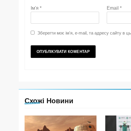
Ім'я
*
Email
*
Зберегти моє ім'я, e-mail, та адресу сайту в 
Схожі Новини