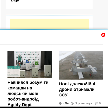
Навчився розуміти
Нові далекобійні
команди на
дрони отримали
людській мові
ЗСУ
робот-андроїд
Ole
3 роки ago
0
Agility Digit