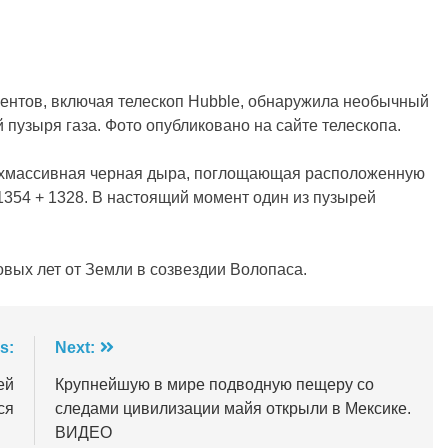
ентов, включая телескоп Hubble, обнаружила необычный
 пузыря газа. Фото опубликовано на сайте телескопа.
ерхмассивная черная дыра, поглощающая расположенную
1354 + 1328. В настоящий момент один из пузырей
овых лет от Земли в созвездии Волопаса.
s:
Next:
ей
Крупнейшую в мире подводную пещеру со
ся
следами цивилизации майя открыли в Мексике.
ВИДЕО