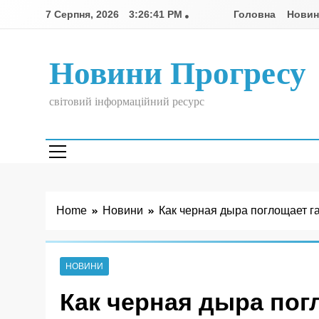
Skip
7 Серпня, 2026
3:26:41 PM
Головна
Нови
to
content
Новини Прогресу
світовий інформаційний ресурс
Home
Новини
Как черная дыра поглощает г
НОВИНИ
Как черная дыра пог