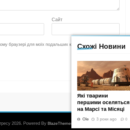
Сайт
цьому браузері для моїх подальших коментарів.
Схожі Новини
Які тварини
першими оселяться
на Марсі та Місяці
Ole
3 роки ago
0
гресу 2026. Powered By
.
BlazeThemes