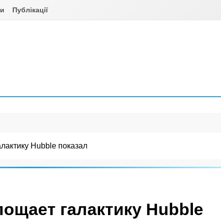
ни
Публікації
алактику Hubble показал
лощает галактику Hubble