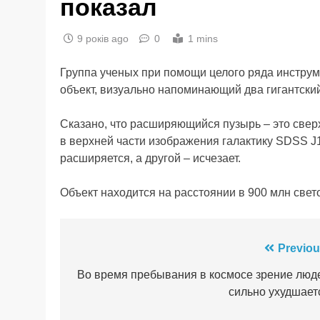
показал
9 років ago
0
1 mins
Группа ученых при помощи целого ряда инструм
объект, визуально напоминающий два гигантский
Сказано, что расширяющийся пузырь – это св
в верхней части изображения галактику SDSS J
расширяется, а другой – исчезает.
Объект находится на расстоянии в 900 млн свет
Навігація
Previou
записів
Во время пребывания в космосе зрение люд
сильно ухудшает