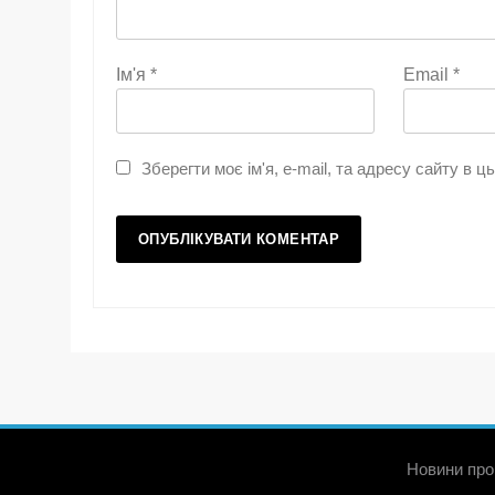
Ім'я
*
Email
*
Зберегти моє ім'я, e-mail, та адресу сайту в 
Новини про