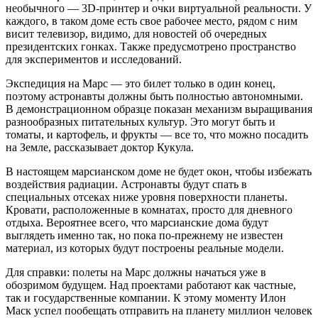
необычного — 3D-принтер и очки виртуальной реальности. У
каждого, в таком доме есть свое рабочее место, рядом с ним
висит телевизор, видимо, для новостей об очередных
президентских гонках. Также предусмотрено пространство
для экспериментов и исследований.
Экспедиция на Марс — это билет только в один конец,
поэтому астронавты должны быть полностью автономными.
В демонстрационном образце показан механизм выращивания
разнообразных питательных культур. Это могут быть и
томаты, и картофель, и фрукты — все то, что можно посадить
на Земле, рассказывает доктор Кукула.
В настоящем марсианском доме не будет окон, чтобы избежать
воздействия радиации. Астронавты будут спать в
специальных отсеках ниже уровня поверхности планеты.
Кровати, расположенные в комнатах, просто для дневного
отдыха. Вероятнее всего, что марсианские дома будут
выглядеть именно так, но пока по-прежнему не известен
материал, из которых будут построены реальные модели.
Для справки: полеты на Марс должны начаться уже в
обозримом будущем. Над проектами работают как частные,
так и государственные компании. К этому моменту Илон
Маск успел пообещать отправить на планету миллион человек