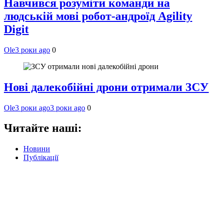
Навчився розуміти команди на
людській мові робот-андроїд Agility
Digit
Ole
3 роки ago
0
Нові далекобійні дрони отримали ЗСУ
Ole
3 роки ago
3 роки ago
0
Читайте наші:
Новини
Публікації