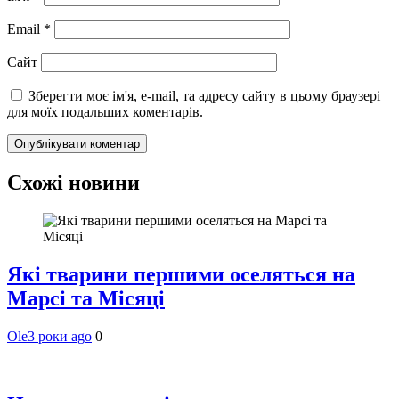
Email
*
Сайт
Зберегти моє ім'я, e-mail, та адресу сайту в цьому браузері
для моїх подальших коментарів.
Схожі новини
Які тварини першими оселяться на
Марсі та Місяці
Ole
3 роки ago
0