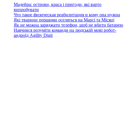
Мадейра: острови, краса і пригоди, які варто
випробувати
Что такое физическая реабилитация и кому она нужна
Які тварини першими оселяться на Марсі та Місяці
Як не можна заряджати телефон, щоб не вбити батарею
Навчився розуміти команди на людській мові робот-
андроїд Agility Digit