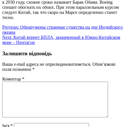
к 2030 году, схожие сроки называет Барак Обама. Boeing
спешит обогнать их обоих. При этом параллельным курсом
следует Китай, так что скоро на Марсе определенно станет
тесно.
Навігація
Previous:
Обнаружены странные существа на дне Индийского
океана
записів
Next:
Китай вернет БПЛА, захваченный в Южно-Китайском
море – Пентагон
Залишити відповідь
Ваша e-mail адреса не оприлюднюватиметься.
Обов’язкові
поля позначені
*
Коментар
*
Ім'я
*