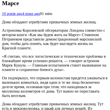
Марсе
10 років ago
4 роки ago
0
1 mins
Дома обладают атрибутами привычных земных жилищ.
Астрономы Королевской обсерватории Лондона совместно с
автором книги «Как мы будем жить на Марсе» Стивеном
Петранеком представили демонстрационный марсианский
дом, чтобы дать понять, как будет выглядеть жизнь на
Красной планете.
«Я считаю, что все логистические и технические проблемы в
ближайшее время успешно решатся, — говорит астроном
Марек Кукула. — Главным испытанием станет выживание на
планете и сохранение боевого духа».
Он подчеркнул, что первым колонистам придется уживаться в
маленьких комнатках, видя одни и те же лица бесконечно
долгое время, осознавая при этом, что находишься за
миллионы километров от дома. Тут важно не переставать
быть веселым.
Дома обладают атрибутами привычных земных жилищ. Тут
есть и микроволновка, и шкаф для личных вещей. Из