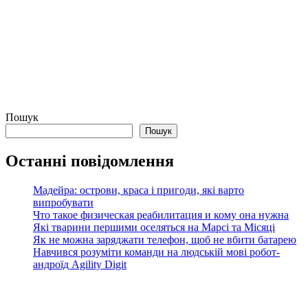
Пошук
Пошук
Останні повідомлення
Мадейра: острови, краса і пригоди, які варто
випробувати
Что такое физическая реабилитация и кому она нужна
Які тварини першими оселяться на Марсі та Місяці
Як не можна заряджати телефон, щоб не вбити батарею
Навчився розуміти команди на людській мові робот-
андроїд Agility Digit