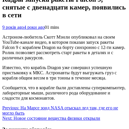
снятые с двенадцати камер, появились
в сети
9 років ago
4 роки ago
0
1 mins
Астроном-любитель Скотт Мэнли опубликовал на своем
YouTube-канале видео, в котором показан запуск ракеты
Falcon 9 с кораблем Dragon на борту синхронно с 12-ти камер.
Ролик позволяет рассмотреть старт ракеты в деталях и с
различных ракурсов.
Известно, что корабль Dragon уже совершил успешную
пристыковку к МКС. Астронавты будут выгружать груз с
корабля общим весом в три тонны в течение месяца.
Сообщается, что в корабле были доставлены суперкомпьютер,
лабораторные мыши, различного рода оборудование и
сладости для космонавтов.
Навігація
Previous:
На Марсе зонд NASA отыскал лед там, где его не
могло быть
записів
Next:
Новое состояние вещества физики открыли