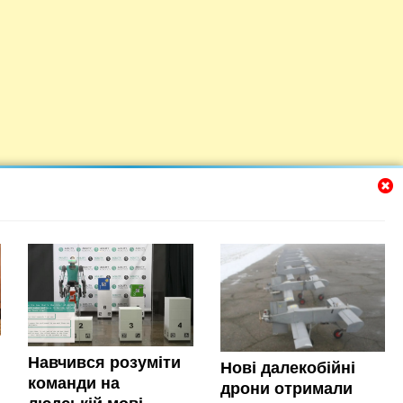
Навчився розуміти
Нові далекобійні
команди на
дрони отримали