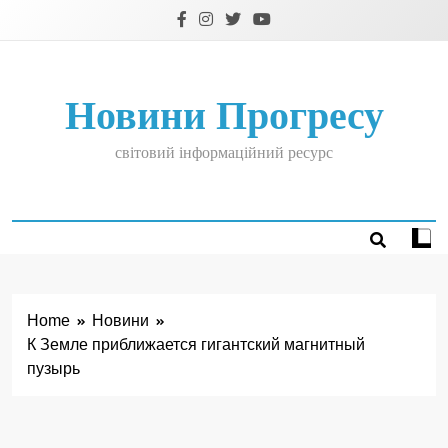
Skip
to
content
Новини Прогресу
світовий інформаційний ресурс
Home
Новини
К Земле приближается гигантский магнитный
пузырь