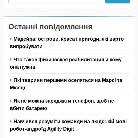
Останні повідомлення
Мадейра: острови, краса і пригоди, які варто
випробувати
Что такое физическая реабилитация и кому
она нужна
Які тварини першими оселяться на Марсі та
Місяці
Як не можна заряджати телефон, щоб не
вбити батарею
Навчився розуміти команди на людській мові
робот-андроїд Agility Digit