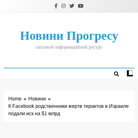
Skip
to
content
Новини Прогресу
світовий інформаційний ресурс
Home
Новини
К Facebook родственники жертв терактов в Израиле
подали иск на $1 млрд