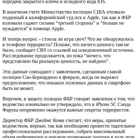
передачи закрытого ключа и исходного кода iOS.
В конечном счете Министерство юстиции США отозвало
поданный в калифорнийский суд иск к Apple, так как в ФБР
взломали гаджет силами “третьей стороны” и “больше не
нуждаются” в помощи Apple.
И теперь вопрос – стоила ли игра свеч? Что же обнаружилось
в телефоне террориста? Похоже, что ничего ценного там не
было, сообщает CBS со ссылкой на осведомленный источник.
Расследование продолжается, но пока “ничего, что
представляло бы реальную ценность, не найдено”.
Эти данные совпадают с заявлением, сделанным главой
полиции Сан-Бернардино в феврале, когда он выразил
предположение, что никаких полезных данных в смартфоне
быть не может.
Впрочем, в защиту позиции ФБР говорят заявления о том, что
ведомство изначально не утверждало, что в iPhone 5C Саида
Фарука непременно окажутся важные секреты террористов.
Директор ФБР Джеймс Коми считает, что меры, принятые
ведомством, верные, так как необходимо провести тщательное
профессиональное расследование, собрать максимальный
объем информации и никакие возможные зацепки в ходе дела