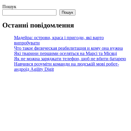
Пошук
Пошук
Останні повідомлення
Мадейра: острови, краса і пригоди, які варто
випробувати
Что такое физическая реабилитация и кому она нужна
Які тварини першими оселяться на Марсі та Місяці
Як не можна заряджати телефон, щоб не вбити батарею
Навчився розуміти команди на людській мові робот-
андроїд Agility Digit