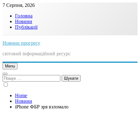
Skip
7 Серпня, 2026
to
Головна
content
Новини
Публікації
Новини прогресу
світовий інформаційний ресурс
Menu
Пошук:
Home
Новини
iPhone ФБР зря взломало