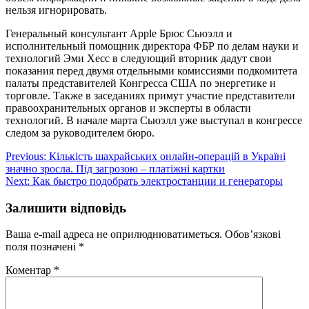
нельзя игнорировать.
Генеральный консультант Apple Брюс Сьюэлл и
исполнительный помощник директора ФБР по делам науки и
технологий Эми Хесс в следующий вторник дадут свои
показания перед двумя отдельными комиссиями подкомитета
палаты представителей Конгресса США по энергетике и
торговле. Также в заседаниях примут участие представители
правоохранительных органов и эксперты в области
технологий. В начале марта Сьюэлл уже выступал в конгрессе
следом за руководителем бюро.
Навігація
Previous:
Кількість шахрайських онлайн-операцій в Україні
значно зросла. Під загрозою – платіжні картки
записів
Next:
Как быстро подобрать электростанции и генераторы
Залишити відповідь
Ваша e-mail адреса не оприлюднюватиметься.
Обов’язкові
поля позначені
*
Коментар
*