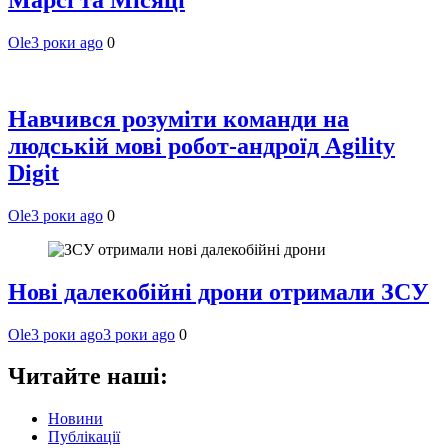
Ole
3 роки ago
0
Навчився розуміти команди на
людській мові робот-андроїд Agility
Digit
Ole
3 роки ago
0
Нові далекобійні дрони отримали ЗСУ
Ole
3 роки ago
3 роки ago
0
Читайте наші:
Новини
Публікації