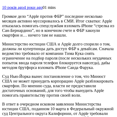
10 років ago
4 роки ago
0
1 mins
Громкое дело “Apple против ФБР” последние несколько
месяцев активно муссировалось в СМИ. Итог схватки: Apple
отказалась помогать спецслужбам взломать iPhone “стрелка из
Сан-Бернардино”, но в конечном счете в ФБР хакнули
смартфон и… ничего там не нашли.
Министерство юстиции США и Apple долго спорили о том,
должны ли купертинцы дать доступ ФБР к девайсам. Сначала
ведомство требовало от компании Тима Кука снять
ограничение на подбор пароля (после нескольких неудачных
попыток ввода пароля телефон блокируется навсегда), дабы
методом брутфорса взломать iPhone Саида Фарука.
Суд Нью-Йорка вынес постановление о том, что Минюст
США не может принудить корпорацию Apple разблокировать
смартфон. По мнению суда, власти не предоставили
достаточных оснований, для того чтобы вынудить Apple
помогать правительству против своей воли.
В ответ в очередном исковом заявлении Министерства
юстиции США, поданном 10 марта в Федеральный окружной
суд Центрального округа Калифорнии, от Apple требовали