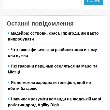
ПОШУК
Останні повідомлення
Мадейра: острови, краса і пригоди, які варто
випробувати
Что такое физическая реабилитация и кому
она нужна
Які тварини першими оселяться на Марсі та
Місяці
Як не можна заряджати телефон, щоб не
вбити батарею
Навчився розуміти команди на людській мові
робот-андроїд Agility Digit