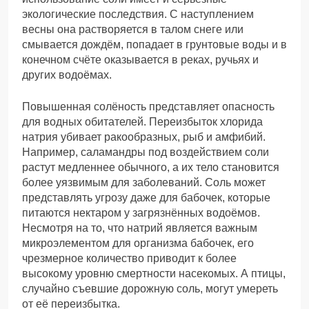
экологические последствия. С наступлением
весны она растворяется в талом снеге или
смывается дождём, попадает в грунтовые воды и в
конечном счёте оказывается в реках, ручьях и
других водоёмах.
Повышенная солёность представляет опасность
для водных обитателей. Переизбыток хлорида
натрия убивает ракообразных, рыб и амфибий.
Например, саламандры под воздействием соли
растут медленнее обычного, а их тело становится
более уязвимым для заболеваний. Соль может
представлять угрозу даже для бабочек, которые
питаются нектаром у загрязнённых водоёмов.
Несмотря на то, что натрий является важным
микроэлементом для организма бабочек, его
чрезмерное количество приводит к более
высокому уровню смертности насекомых. А птицы,
случайно съевшие дорожную соль, могут умереть
от её переизбытка.