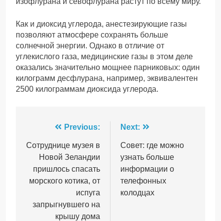
изофлурана и севофлурана растут по всему миру.
Как и диоксид углерода, анестезирующие газы
позволяют атмосфере сохранять больше
солнечной энергии. Однако в отличие от
углекислого газа, медицинские газы в этом деле
оказались значительно мощнее парниковых: один
килограмм десфлурана, например, эквивалентен
2500 килограммам диоксида углерода.
Навігація
Previous:
Next:
записів
Сотруднице музея в
Совет: где можно
Новой Зеландии
узнать больше
пришлось спасать
информации о
морского котика, от
телефонных
испуга
колодцах
запрыгнувшего на
крышу дома