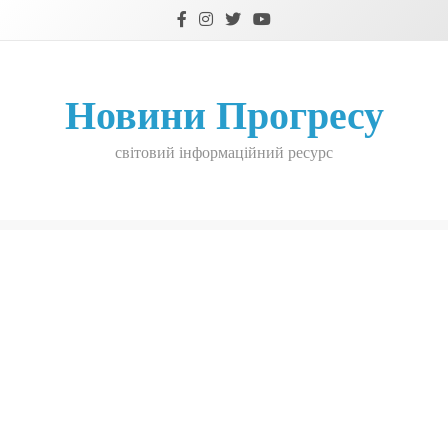
Skip
to
content
Новини Прогресу
світовий інформаційний ресурс