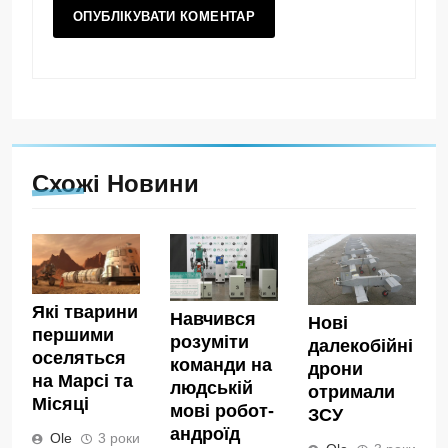
Схожі Новини
Які тварини
Навчився
Нові
першими
розуміти
далекобійні
оселяться
команди на
дрони
на Марсі та
людській
отримали
Місяці
мові робот-
ЗСУ
андроїд
Ole
3 роки