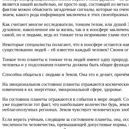
является нашей колыбелью, не просто шар, состоящий из металл
фактом можно объяснить загадочные сигналы, которые на очен
знаем, какого рода информация заключена в этих своеобраз
Как считают многие исследователи, тонким телом, или душой З
духовное, накопленное им за жизнь, так и в ноосфере заключе
самой, но и людьми, ведь их тонкие тела незримыми узами пос
Некоторые специалисты полагают, что в ноосфере остаются наве
существовании людей – ей известен каждый человек! Своим ог
Тонкое тело планеты и тонкие тела людей имеют одну природу. 
человека и у подсознания планеты должны быть общие функци
Способна общаться с людьми и Земля. Она это и делает, прич
На эмоциональном состоянии планеты отражаются космические 
изменения в их энергетике, эмоциональной сфере, здоровье.
На состоянии планеты отражаются и события в мире людей. С
уже подметили тот факт, что наибольшее количество бурь, зе
неблагополучных регионах. Земля чувствует человеческую злобу
Если верить учёным, следящим за состоянием планеты, она, о
численности человечества, превышающей допустимые нормы, п