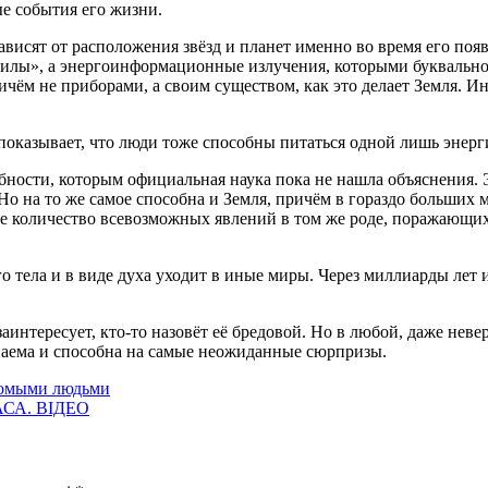
е события его жизни.
ависят от расположения звёзд и планет именно во время его поя
силы», а энергоинформационные излучения, которыми буквально 
ичём не приборами, а своим существом, как это делает Земля. И
оказывает, что люди тоже способны питаться одной лишь энергие
бности, которым официальная наука пока не нашла объяснения. Э
о на то же самое способна и Земля, причём в гораздо больших 
е количество всевозможных явлений в том же роде, поражающи
о тела и в виде духа уходит в иные миры. Через миллиарды лет и
 заинтересует, кто-то назовёт её бредовой. Но в любой, даже не
паема и способна на самые неожиданные сюрпризы.
комыми людьми
НАСА. ВІДЕО