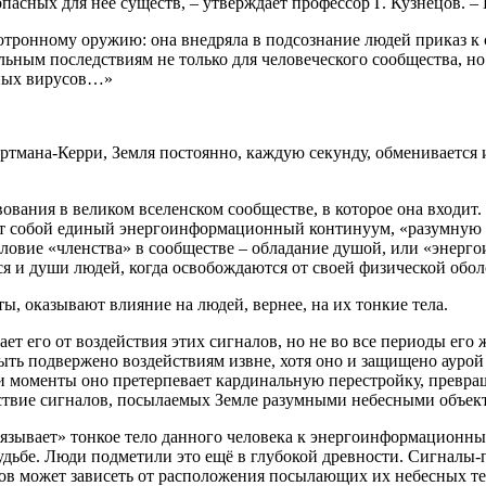
пасных для неё существ, – утверждает профессор Г. Кузнецов. –
хотронному оружию: она внедряла в подсознание людей приказ к
ьным последствиям не только для человеческого сообщества, но 
сных вирусов…»
артмана-Керри, Земля постоянно, каждую секунду, обменивает
ования в великом вселенском сообществе, в которое она входит
яет собой единый энергоинформационный континуум, «разумную 
условие «членства» в сообществе – обладание душой, или «энер
ся и души людей, когда освобождаются от своей физической обол
, оказывают влияние на людей, вернее, на их тонкие тела.
 его от воздействия этих сигналов, но не во все периоды его ж
 быть подвержено воздействиям извне, хотя оно и защищено аурой
ти моменты оно претерпевает кардинальную перестройку, превращ
йствие сигналов, посылаемых Земле разумными небесными объек
язывает» тонкое тело данного человека к энергоинформационным
 судьбе. Люди подметили это ещё в глубокой древности. Сигналы-
лов может зависеть от расположения посылающих их небесных те