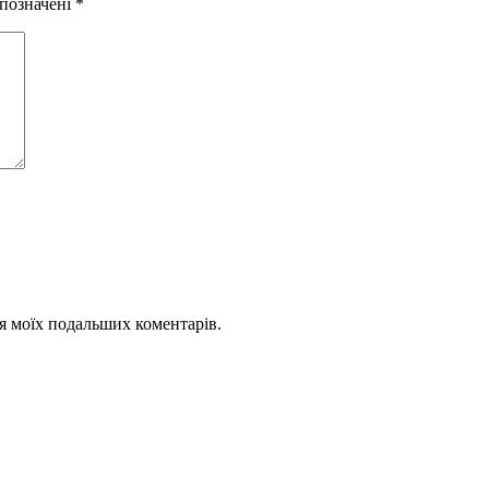
 позначені
*
для моїх подальших коментарів.