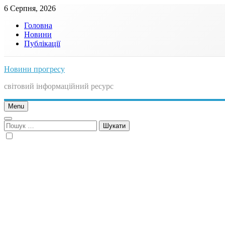
Skip
6 Серпня, 2026
to
Головна
content
Новини
Публікації
Новини прогресу
світовий інформаційний ресурс
Menu
Пошук: