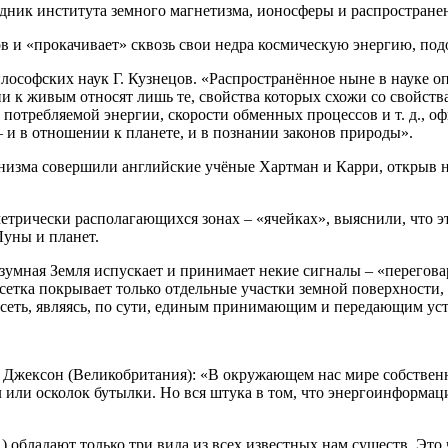
дник института земного магнетизма, ионосферы и распростран
в и «прокачивает» сквозь свои недра космическую энергию, по
ософских наук Г. Кузнецов. «Распространённое ныне в науке оп
рии к живым относят лишь те, свойства которых схожи со свой
отребляемой энергии, скорости обменных процессов и т. д., оф
– и в отношении к планете, и в познании законов природы».
низма совершили английские учёные Хартман и Карри, открыв н
етрически располагающихся зонах – «ячейках», выяснили, что э
Луны и планет.
зумная Земля испускает и принимает некие сигналы – «перегова
етка покрывает только отдельные участки земной поверхности, 
сеть, являясь, по сути, единым принимающим и передающим ус
и Джексон (Великобритания): «В окружающем нас мире собстве
л или осколок бутылки. Но вся штука в том, что энергоинформац
бладают только три вида из всех известных нам существ. Это ч