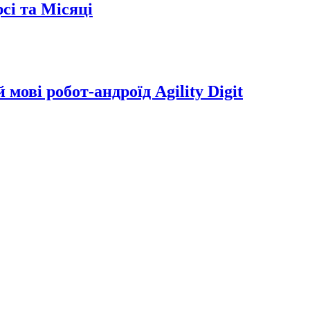
сі та Місяці
мові робот-андроїд Agility Digit