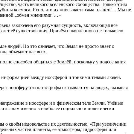
щество, часть великого вселенского сообщества. Только этим
лубины космоса. Ясно, что их «посылает» сама планета… Мы не
селенной „обмен мнениями”…»
ловека заключена его разумная сущность, включающая всё
в лет её существования. Причём накопленного не только ею
е людей. Но это означает, что Земля не просто знает о
на объемлет нас всех.
вполне способен общаться с Землёй, поскольку у подсознания
ена информацией между ноосферой и тонкими телами людей.
рез ноосферу эти катастрофы сказываются на людях, вызывая
апряжение в ноосфере и в физическом теле Земли. Учёные
осится нам именно в наиболее социально и политически
лы о своём недовольстве их деятельностью. «При увеличении
ельных частей планеты, её атмосферы, гидросферы или