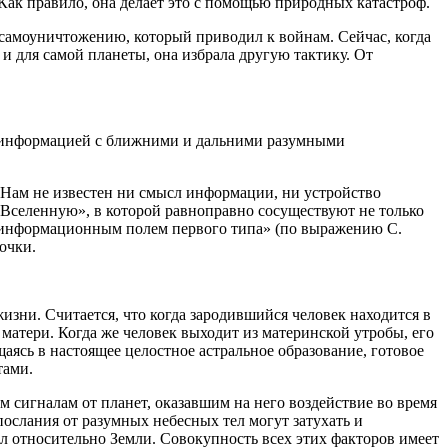
 Как правило, она делает это с помощью природных катастроф.
 самоуничтожению, который приводил к войнам. Сейчас, когда
и для самой планеты, она избрала другую тактику. От
ся информацией с ближними и дальними разумными
. Нам не известен ни смысл информации, ни устройство
Вселенную», в которой равноправно сосуществуют не только
гоинформационным полем первого типа» (по выражению С.
очки.
изни. Считается, что когда зародившийся человек находится в
 матери. Когда же человек выходит из материнской утробы, его
аясь в настоящее целостное астральное образование, готовое
тами.
 сигналам от планет, оказавшим на него воздействие во время
послания от разумных небесных тел могут затухать и
л относительно Земли. Совокупность всех этих факторов имеет