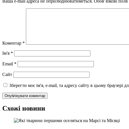
Ваша e-mail адреса не оприлюднюватиметься.
Обов’язкові поля
Коментар
*
Ім'я
*
Email
*
Сайт
Зберегти моє ім'я, e-mail, та адресу сайту в цьому браузері 
Схожі новини