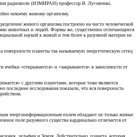
ения радиоволн (ИЗМИРАН) профессор В. Луговенко.
добно некоему живому организму.
ределение живого организма построено на чисто человеческой
ствами животных и людей. Формы же, существенно отличающиеся
ициальной наукой к живой и тем более к разумной материи не
а поверхности планеты так называемую энергетическую сетку,
ти ячейки «открываются» и «закрываются» в зависимости от
ривается» с другими планетами, которые тоже являются
но последние исследования показали, что вся поверхность
тройством.
нным энергоинформационным полем обладают не только живые
ионное поле разумного существа кардинально отличается от
еловек, дельфин и Земля. Действительно, планета, которая