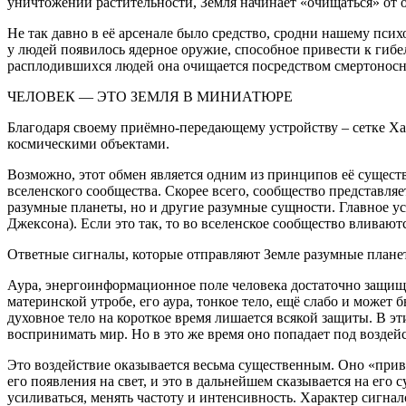
уничтожении растительности, Земля начинает «очищаться» от о
Не так давно в её арсенале было средство, сродни нашему пси
у людей появилось ядерное оружие, способное привести к гибел
расплодившихся людей она очищается посредством смертоно
ЧЕЛОВЕК — ЭТО ЗЕМЛЯ В МИНИАТЮРЕ
Благодаря своему приёмно-передающему устройству – сетке Х
космическими объектами.
Возможно, этот обмен является одним из принципов её существ
вселенского сообщества. Скорее всего, сообщество представл
разумные планеты, но и другие разумные сущности. Главное 
Джексона). Если это так, то во вселенское сообщество вливают
Ответные сигналы, которые отправляют Земле разумные планеты
Аура, энергоинформационное поле человека достаточно защищает
материнской утробе, его аура, тонкое тело, ещё слабо и может
духовное тело на короткое время лишается всякой защиты. В э
воспринимать мир. Но в это же время оно попадает под возде
Это воздействие оказывается весьма существенным. Оно «прив
его появления на свет, и это в дальнейшем сказывается на его
усиливаться, менять частоту и интенсивность. Характер сигна