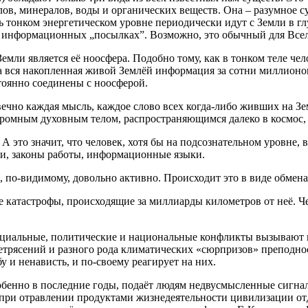
ов, минералов, воды и органических веществ. Она – разумное су
ь тонком энергетическом уровне периодически идут с Земли в г
ных информационных „посылках”. Возможно, это обычный для В
емли является её ноосфера. Подобно тому, как в тонком теле че
на вся накопленная живой Землёй информация за сотни миллионо
тоянно соединены с ноосферой.
чно каждая мысль, каждое слово всех когда-либо живших на Земл
ромным духовным телом, распространяющимся далеко в космос, о
А это значит, что человек, хотя бы на подсознательном уровне, 
и, законы работы, информационные языки.
ём, по-видимому, довольно активно. Происходит это в виде обм
катастрофы, происходящие за миллиарды километров от неё. Че
оциальные, политические и национальные конфликты вызывают н
млетрясений и разного рода климатических «сюрпризов» преподн
 и ненависть, и по-своему реагирует на них.
собенно в последние годы, подаёт людям недвусмысленные сигна
ри отравлении продуктами жизнедеятельности цивилизации отд