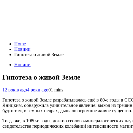
Home
Новини
Гипотеза о живой Земле
Новини
Гипотеза о живой Земле
12 років ago
4 роки ago
0
1 mins
Гипотеза о живой Земле разрабатывалась ещё в 80-е годы в ССС
Яницким, обнаружила удивительное явление: выход из трещин в 
будто там, в земных недрах, дышало огромное живое существо.
Тогда же, в 1980-е годы, доктор геолого-минералогических на
свидетельства периодических колебаний интенсивности магнитн