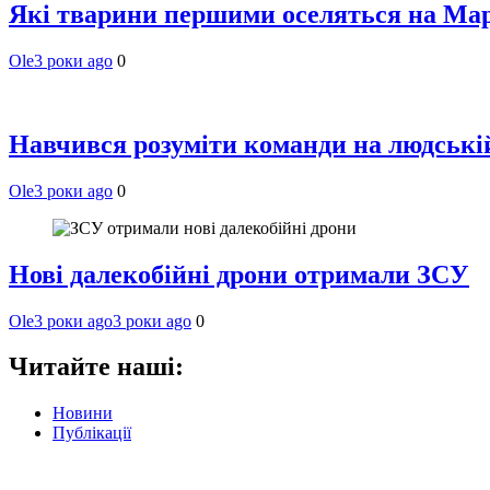
Які тварини першими оселяться на Мар
Ole
3 роки ago
0
Навчився розуміти команди на людській 
Ole
3 роки ago
0
Нові далекобійні дрони отримали ЗСУ
Ole
3 роки ago
3 роки ago
0
Читайте наші:
Новини
Публікації