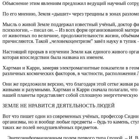
Объяснение этим явлениям предложил ведущий научный сотру
По его мнению, Земля «дышит» через трещины в зонах разломо
Мысль о живой Земле поддержал известный учёный, доктор фил
психологии, – писал он. – Из всех форм организованной мате
от животных по величине, продолжительности жизни, объёмам п
причисляются. Такой „человекоцентризм” завёл науку в тупик 
Настоящий прорыв в изучении Земли как единого живого орга
которая впоследствии была названа их именем.
Хартман и Карри, замеряя электромагнитные показатели в геом
различных космических факторов, в частности, расположения 
Они же предложили версию, что благодаря этой сетке живая ра
живыми и разумными. Хартман и Карри сначала полагали, что с
нашей планеты представляет собой сплошную энергетическую 
ЗЕМЛЕ НЕ НРАВИТСЯ ДЕЯТЕЛЬНОСТЬ ЛЮДЕЙ
Вот что пишет один из современных учёных, профессор Сидн
организмы, но и вообще любые предметы – будь то камень, сту
таких же полей неодушевлённых предметов.
…Энергоинформационным полем первого типа (душой. – И. В.) о