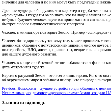
значение для человека и по ним могут быть предугаданы важны
Древние мудрецы, обнаружив, что характер и судьба человека з
«флюидами». Откуда им было знать, что на людей влияют не «
нибудь в будущем человек научится принимать эти сигналы, пр
быстрее любого научно-технического прогресса.
Человек в миниатюре повторяет Землю. Пример «солнцеедов» п
Человек благодаря своему тонкому телу может проявлять спосо
двойников, общение с потусторонним миром и многое другое. Н
полтергейсты, НЛО, ангелы, пришельцы, вещие сны и огромно
для нашего духовного развития.
Человек в конце своей земной жизни избавляется от физическог
духа -устремится туда же.
Версия о разумной Земле – это всего лишь версия. Кого-то она
об окружающем мире и забываем иногда, что природа неисчер
Навігація
Previous:
Домофоны – лучшее устройство для общения с незна
Next:
Анимацию, демонстрирующую климат Земли, создало 
записів
Залишити відповідь