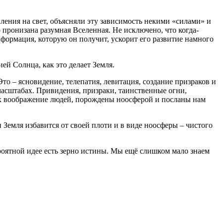
вления на свет, объясняли эту зависимость некими «силами» и
пронизана разумная Вселенная. Не исключено, что когда-
нформация, которую он получит, ускорит его развитие намного
й Солнца, как это делает Земля.
то – ясновидение, телепатия, левитация, создание призраков и
масштабах. Привидения, призраки, таинственные огни,
х воображение людей, порождены ноосферой и посланы нам
 Земля избавится от своей плоти и в виде ноосферы – чистого
вероятной идее есть зерно истины. Мы ещё слишком мало знаем