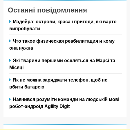
Останні повідомлення
Мадейра: острови, краса і пригоди, які варто
випробувати
Что такое физическая реабилитация и кому
она нужна
Які тварини першими оселяться на Марсі та
Місяці
Як не можна заряджати телефон, щоб не
вбити батарею
Навчився розуміти команди на людській мові
робот-андроїд Agility Digit