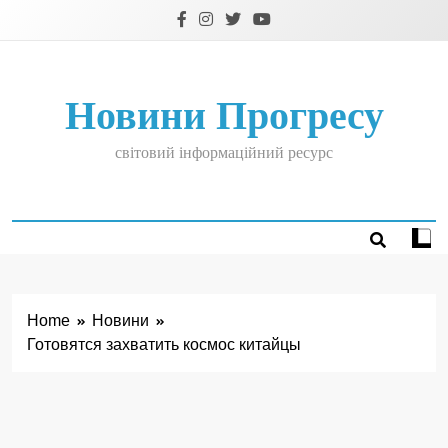
Skip
to
content
Новини Прогресу
світовий інформаційний ресурс
Home
Новини
Готовятся захватить космос китайцы