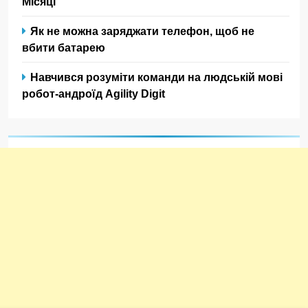
Місяці
Як не можна заряджати телефон, щоб не
вбити батарею
Навчився розуміти команди на людській мові
робот-андроїд Agility Digit