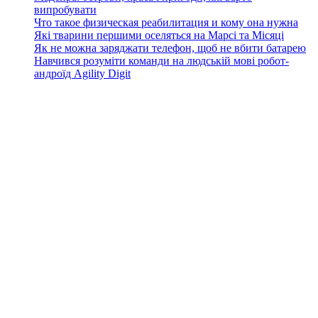
випробувати
Что такое физическая реабилитация и кому она нужна
Які тварини першими оселяться на Марсі та Місяці
Як не можна заряджати телефон, щоб не вбити батарею
Навчився розуміти команди на людській мові робот-
андроїд Agility Digit