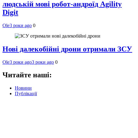
людській мові робот-андроїд Agility
Digit
Ole
3 роки ago
0
Нові далекобійні дрони отримали ЗСУ
Ole
3 роки ago
3 роки ago
0
Читайте наші:
Новини
Публікації