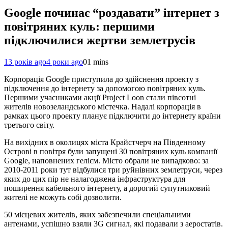
Google починає “роздавати” інтернет з
повітряних куль: першими
підключилися жертви землетрусів
13 років ago
4 роки ago
0
1 mins
Корпорація Google приступила до здійснення проекту з
підключення до інтернету за допомогою повітряних куль.
Першими учасниками акції Project Loon стали півсотні
жителів новозеландського містечка. Надалі корпорація в
рамках цього проекту планує підключити до інтернету країни
третього світу.
На вихідних в околицях міста Крайстчерч на Південному
Острові в повітря були запущені 30 повітряних куль компанії
Google, наповнених гелієм. Місто обрали не випадково: за
2010-2011 роки тут відбулися три руйнівних землетруси, через
яких до цих пір не налагоджена інфраструктура для
поширення кабельного інтернету, а дорогий супутниковий
жителі не можуть собі дозволити.
50 місцевих жителів, яких забезпечили спеціальними
антенами, успішно взяли 3G сигнал, які подавали з аеростатів.