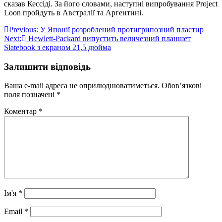
сказав Кессіді. За його словами, наступні випробування Project
Loon пройдуть в Австралії та Аргентині.
Навігація
Previous:
У Японії розроблений протигрипозний пластир
Next:
Hewlett-Packard випустить величезний планшет
записів
Slatebook з екраном 21,5 дюйма
Залишити відповідь
Ваша e-mail адреса не оприлюднюватиметься.
Обов’язкові
поля позначені
*
Коментар
*
Ім'я
*
Email
*