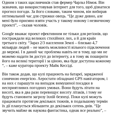
Одним з таких щасливчиків став фермер Чарльз Німоя. Він
зазначив, що використовував інтернет для того, щоб дізнатися
прогноз погоди. За його словами, таким чином, він вибирав
оптимальний час для стрижки овець. “Це дуже дивно, але
мені було приємно взяти участь у такому новому і незвичному
проекті”, – сказав чоловік.
Google вважає проект ефективним не тільки для регіонів, що
постраждали від великих стихійних лих, а й для країн
третього світу. “Зараз 2/3 населення Землі – близько 4,7
мільярди людей – не мають можливості вільного підключення
до мережі. І в даний час проблема навіть не в тому, що ми не
можемо надати їм доступ до інтернету, а в тому як поширити
його на великі території і за ціною, яка буде доступна кожному
“, – каже куратора проекту Майк Кессіді.
Він також додав, що кулі працюють на батареї, зарядженої
сонячною енергією. Аеростати обладнані GPS навігатором, і
на них є парашути на випадок вимушеної посадки в
несприятливих погодних умовах. Вони будуть літати на
висоті, яка в два рази перевищує висоту літаків, і тому не
будуть становити загрозу їхній безпеці. Поки кулі можуть
працювати протягом декількох тижнів, в подальшому термін
їх дії планується збільшити до декількох сотень днів. “Це
звучить майже як наукова фантастика, однак все реально”, –