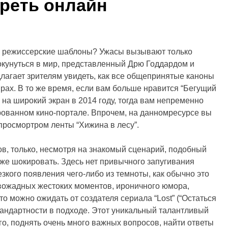
треть онлайн
 режиссерские шаблоны? Ужасы вызывают только
окунуться в мир, представленный Дрю Годдардом и
лагает зрителям увидеть, как все общепринятые каноны
рах. В то же время, если вам больше нравится “Бегущий
 на широкий экран в 2014 году, тогда вам непременно
рованном кино-портале. Впрочем, на данномресурсе вы
просмортром ленты “Хижина в лесу”.
в, только, несмотря на знакомый сценарий, подобный
аже шокировать. Здесь нет привычного запугивания
езкого появления чего-либо из темноты, как обычно это
вожадных жестоких моментов, ироничного юмора,
о можно ожидать от создателя сериала “Lost” (“Остаться
андартности в подходе. Этот уникальный талантливый
го, поднять очень много важных вопросов, найти ответы