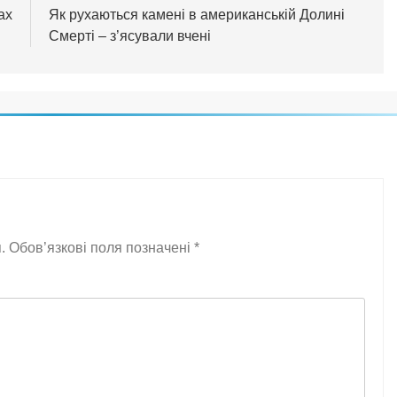
ах
Як рухаються камені в американській Долині
Смерті – з’ясували вчені
.
Обов’язкові поля позначені
*