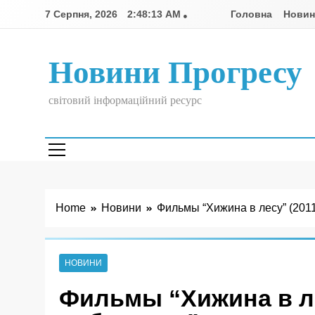
Skip
7 Серпня, 2026
2:48:14 AM
Головна
Нови
to
content
Новини Прогресу
світовий інформаційний ресурс
Home
Новини
Фильмы “Хижина в лесу” (2011
НОВИНИ
Фильмы “Хижина в ле