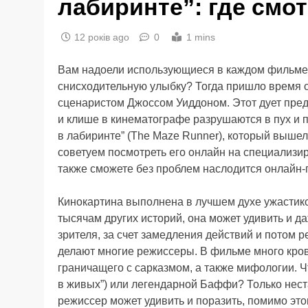
лабиринте”: где смо
12 років ago
0
1 mins
Вам надоели использующиеся в каждом фильме
снисходительную улыбку? Тогда пришло время 
сценаристом Джоссом Уиддоном. Этот дует пред
и клише в кинематографе разрушаются в пух и п
в лабиринте” (The Maze Runner), который вышел
советуем посмотреть его онлайн на специализи
также сможете без проблем наслодится онлайн-
Кинокартина выполнена в лучшем духе ужастико
тысячам других историй, она может удивить и д
зрителя, за счет замедления действий и потом р
делают многие режиссеры. В фильме много кро
граничащего с сарказмом, а также мифологии. Чт
в живых”) или легендарной Баффи? Только нест
режиссер может удивить и поразить, помимо это