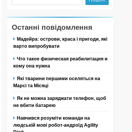
Останні повідомлення
Мадейра: острови, краса і пригоди, які
варто випробувати
Что такое физическая реабилитация и
кому она нужна
Які тварини першими оселяться на
Марсі та Місяці
Як не можна заряджати телефон, щоб
не вбити батарею
Навчився розуміти команди на
людській мові робот-андроїд Agility
Digit