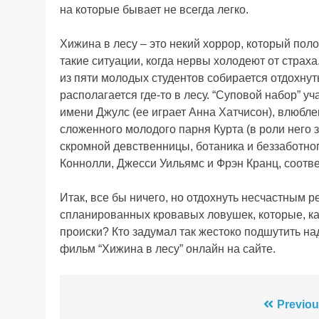
на которые бывает не всегда легко.
Хижина в лесу – это некий хоррор, который поло
такие ситуации, когда нервы холодеют от страх
из пяти молодых студентов собирается отдохнуть
располагается где-то в лесу. “Суповой набор” у
имени Джулс (ее играет Анна Хатчисон), влюбле
сложенного молодого парня Курта (в роли него 
скромной девственницы, ботаника и беззаботно
Коннолли, Джесси Уильямс и Фрэн Кранц, соотве
Итак, все бы ничего, но отдохнуть несчастным р
спланированных кровавых ловушек, которые, как
происки? Кто задумал так жестоко подшутить на
фильм “Хижина в лесу” онлайн на сайте.
Навігація
Previou