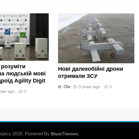
 розуміти
Нові далекобійні дрони
а людській мові
отримали ЗСУ
оїд Agility Digit
Ole
3 роки ago
0
оки ago
0
гресу 2026. Powered By
.
BlazeThemes