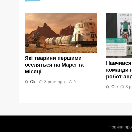
Які тварини першими
Навчився
оселяться на Марсі та
команди н
Місяці
робот-андр
Ole
3 роки ago
0
Ole
3 р
Новини про