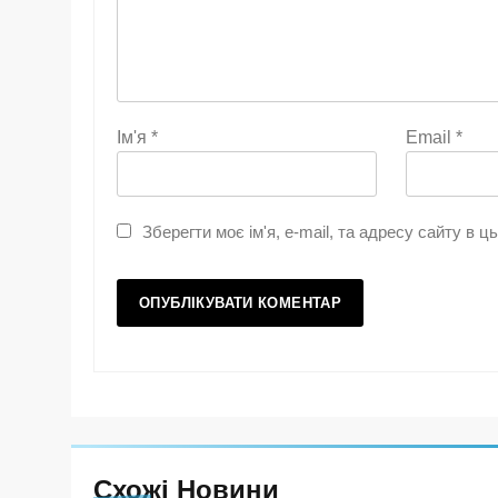
Ім'я
*
Email
*
Зберегти моє ім'я, e-mail, та адресу сайту в 
Схожі Новини