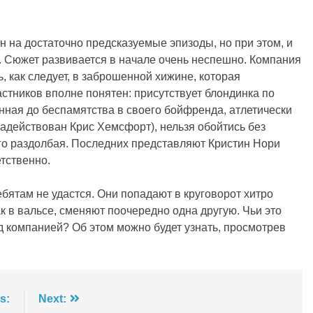
н на достаточно предсказуемые эпизоды, но при этом, и
а. Сюжет развивается в начале очень неспешно. Компания
, как следует, в заброшенной хижине, которая
частников вполне понятен: присутствует блондинка по
нная до беспамятства в своего бойфренда, атлетически
задействован Крис Хемсфорт), нельзя обойтись без
го раздолбая. Последних представляют Кристин Нори
тственно.
ебятам не удастся. Они попадают в круговорот хитро
 в вальсе, сменяют поочередно одна другую. Чьи это
д компанией? Об этом можно будет узнать, просмотрев
s:
Next: