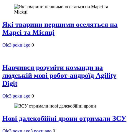
Які тварини першими оселяться на
Марсі та Місяці
Ole
3 роки ago
0
Навчився розуміти команди на
людській мові робот-андроїд Agility
Digit
Ole
3 роки ago
0
Нові далекобійні дрони отримали ЗСУ
Ole
3 роки ago
3 роки ago
0