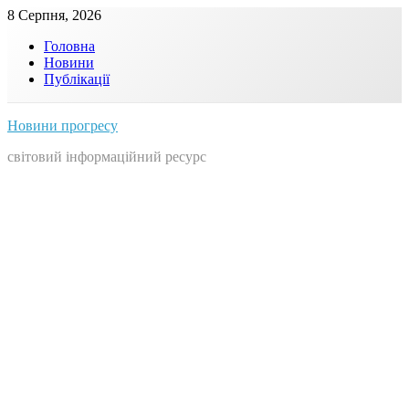
Skip
8 Серпня, 2026
to
Головна
content
Новини
Публікації
Новини прогресу
світовий інформаційний ресурс