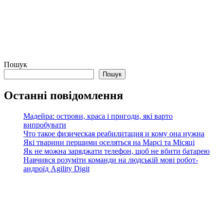
Пошук
Пошук
Останні повідомлення
Мадейра: острови, краса і пригоди, які варто
випробувати
Что такое физическая реабилитация и кому она нужна
Які тварини першими оселяться на Марсі та Місяці
Як не можна заряджати телефон, щоб не вбити батарею
Навчився розуміти команди на людській мові робот-
андроїд Agility Digit