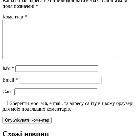
Ваша e-mail адреса не оприлюднюватиметься.
Обов’язкові
поля позначені
*
Коментар
*
Ім'я
*
Email
*
Сайт
Зберегти моє ім'я, e-mail, та адресу сайту в цьому браузері
для моїх подальших коментарів.
Схожі новини