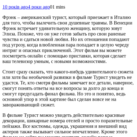
10 років ago
4 роки ago
0
1 mins
Фрэнк – американский турист, который приезжает в Италию
для того, чтобы вылечить свои душевные травмы. В Венеции
Фрэнк встречает удивительную женщину, которую зовут
Элиза. Похоже, что он уже готов забыть про свои раненые
чувства и сдаться новой любви. Но их отношения попадают
под угрозу, когда влюбленная пара попадает в целую череду
интриг и опасных приключений. Этот фильм вы можете
посмотреть онлайн с помощью приставки, которая сделает
ваш телевизор умным, с новыми возможностями.
Стоит сразу сказать, что какого-нибудь удивительного сюжета
или хотя бы необычной развязки в фильме Турист увидеть не
удастся. Те, кто смотря фильмы замечает все детали, наверное,
смогут понять ответы на все вопросы за долго до конца и
смогут предугадать финал фильма. Но это и понятно, ведь
основной упор в этой картине был сделан вовсе не на
завораживающий сюжет.
В фильме Турист можно увидеть действительно красивые
декорации, шикарные номера отелей и просто поразительные
пейзажи. Все костюмы, одежда, украшения и внешний вид
актеров также вызывает сильное впечатление. Кроме этого