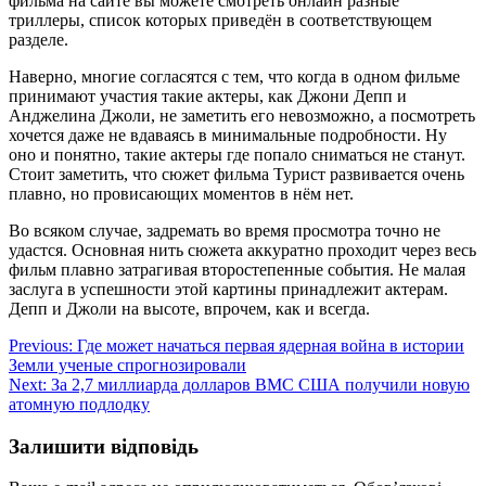
фильма на сайте вы можете смотреть онлайн разные
триллеры, список которых приведён в соответствующем
разделе.
Наверно, многие согласятся с тем, что когда в одном фильме
принимают участия такие актеры, как Джони Депп и
Анджелина Джоли, не заметить его невозможно, а посмотреть
хочется даже не вдаваясь в минимальные подробности. Ну
оно и понятно, такие актеры где попало сниматься не станут.
Стоит заметить, что сюжет фильма Турист развивается очень
плавно, но провисающих моментов в нём нет.
Во всяком случае, задремать во время просмотра точно не
удастся. Основная нить сюжета аккуратно проходит через весь
фильм плавно затрагивая второстепенные события. Не малая
заслуга в успешности этой картины принадлежит актерам.
Депп и Джоли на высоте, впрочем, как и всегда.
Навігація
Previous:
Где может начаться первая ядерная война в истории
Земли ученые спрогнозировали
записів
Next:
За 2,7 миллиарда долларов ВМС США получили новую
атомную подлодку
Залишити відповідь