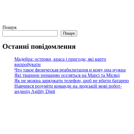
Пошук
Пошук
Останні повідомлення
Мадейра: острови, краса і пригоди, які варто
випробувати
Что такое физическая реабилитация и кому она нужна
Які тварини першими оселяться на Марсі та Місяці
Як не можна заряджати телефон, щоб не вбити батарею
Навчився розуміти команди на людській мові робот-
андроїд Agility Digit