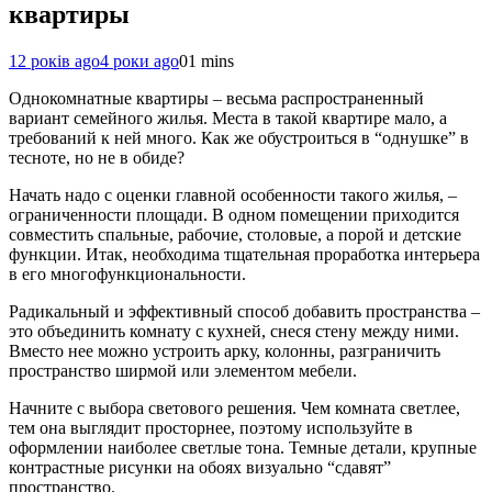
квартиры
12 років ago
4 роки ago
0
1 mins
Однокомнатные квартиры – весьма распространенный
вариант семейного жилья. Места в такой квартире мало, а
требований к ней много. Как же обустроиться в “однушке” в
тесноте, но не в обиде?
Начать надо с оценки главной особенности такого жилья, –
ограниченности площади. В одном помещении приходится
совместить спальные, рабочие, столовые, а порой и детские
функции. Итак, необходима тщательная проработка интерьера
в его многофункциональности.
Радикальный и эффективный способ добавить пространства –
это объединить комнату с кухней, снеся стену между ними.
Вместо нее можно устроить арку, колонны, разграничить
пространство ширмой или элементом мебели.
Начните с выбора светового решения. Чем комната светлее,
тем она выглядит просторнее, поэтому используйте в
оформлении наиболее светлые тона. Темные детали, крупные
контрастные рисунки на обоях визуально “сдавят”
пространство.