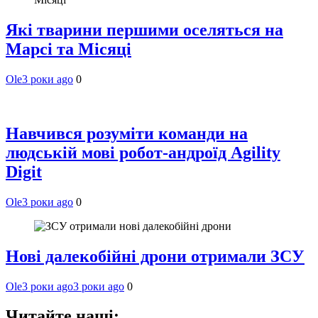
Які тварини першими оселяться на
Марсі та Місяці
Ole
3 роки ago
0
Навчився розуміти команди на
людській мові робот-андроїд Agility
Digit
Ole
3 роки ago
0
Нові далекобійні дрони отримали ЗСУ
Ole
3 роки ago
3 роки ago
0
Читайте наші: