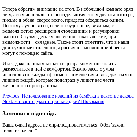
Теперь обратим внимание на стол. В небольшой комнате вряд
ли удастся использовать по отдельному столу для компьютера,
письма и обеда; скорее всего, придется обходиться одним.
Поэтому лучше всего, если он будет передвижным, с
возможностью расширения столешницы и регулировки
высоты. Стулья здесь лучше использовать легкие, при
возможности – складные. Также стоит отметить, что в наши
дни кухонные столешницы россияне выгодно приобрести
могут с помощью сайта.
Итак, даже однокомнатная квартира может позволить
разместиться в ней с комфортом. Важно здесь с умом
использовать каждый фрагмент помещения и воздержаться от
лишних вещей, которые понапрасну лишат вас части
жизненного пространства.
Навігація
Previous:
Использование изделий из бамбука в качестве декора
Next:
Чи варто думати про наслідки? Шокоманія
записів
Залишити відповідь
Ваша e-mail адреса не оприлюднюватиметься.
Обов’язкові
поля позначені
*