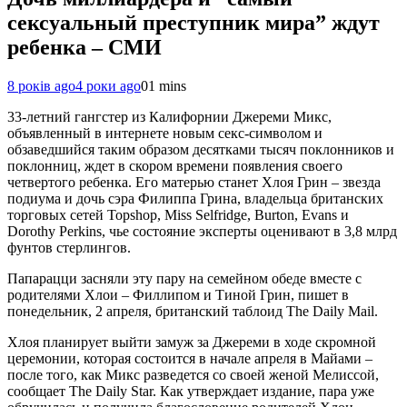
сексуальный преступник мира” ждут
ребенка – СМИ
8 років ago
4 роки ago
0
1 mins
33-летний гангстер из Калифорнии Джереми Микс,
объявленный в интернете новым секс-символом и
обзаведшийся таким образом десятками тысяч поклонников и
поклонниц, ждет в скором времени появления своего
четвертого ребенка. Его матерью станет Хлоя Грин – звезда
подиума и дочь сэра Филиппа Грина, владельца британских
торговых сетей Topshop, Miss Selfridge, Burton, Evans и
Dorothy Perkins, чье состояние эксперты оценивают в 3,8 млрд
фунтов стерлингов.
Папарацци засняли эту пару на семейном обеде вместе с
родителями Хлои – Филлипом и Тиной Грин, пишет в
понедельник, 2 апреля, британский таблоид The Daily Mail.
Хлоя планирует выйти замуж за Джереми в ходе скромной
церемонии, которая состоится в начале апреля в Майами –
после того, как Микс разведется со своей женой Мелиссой,
сообщает The Daily Star. Как утверждает издание, пара уже