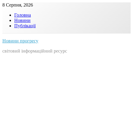
Skip
8 Серпня, 2026
to
Головна
content
Новини
Публікації
Новини прогресу
світовий інформаційний ресурс