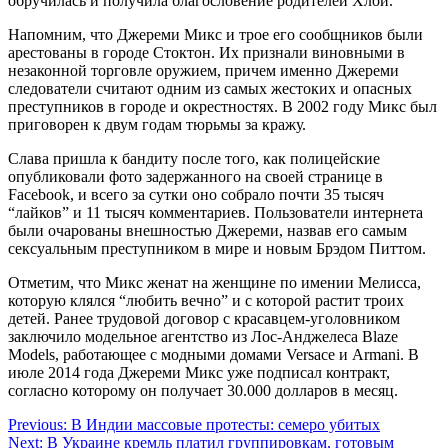
обручилась и получила благословение родителей Хлои.
Напомним, что Джереми Микс и трое его сообщников были
арестованы в городе Стоктон. Их признали виновными в
незаконной торговле оружием, причем именно Джереми
следователи считают одним из самых жестоких и опасных
преступников в городе и окрестностях. В 2002 году Микс был
приговорен к двум годам тюрьмы за кражу.
Слава пришла к бандиту после того, как полицейские
опубликовали фото задержанного на своей странице в
Facebook, и всего за сутки оно собрало почти 35 тысяч
“лайков” и 11 тысяч комментариев. Пользователи интернета
были очарованы внешностью Джереми, назвав его самым
сексуальным преступником в мире и новым Брэдом Питтом.
Отметим, что Микс женат на женщине по имении Мелисса,
которую клялся “любить вечно” и с которой растит троих
детей. Ранее трудовой договор с красавцем-уголовником
заключило модельное агентство из Лос-Анджелеса Blaze
Models, работающее с модными домами Versace и Armani. В
июле 2014 года Джереми Микс уже подписал контракт,
согласно которому он получает 30.000 долларов в месяц.
Навігація
Previous:
В Индии массовые протесты: семеро убитых
Next:
В Украине кремль платил группировкам, готовым