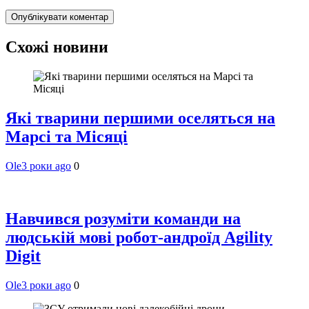
Схожі новини
Які тварини першими оселяться на
Марсі та Місяці
Ole
3 роки ago
0
Навчився розуміти команди на
людській мові робот-андроїд Agility
Digit
Ole
3 роки ago
0