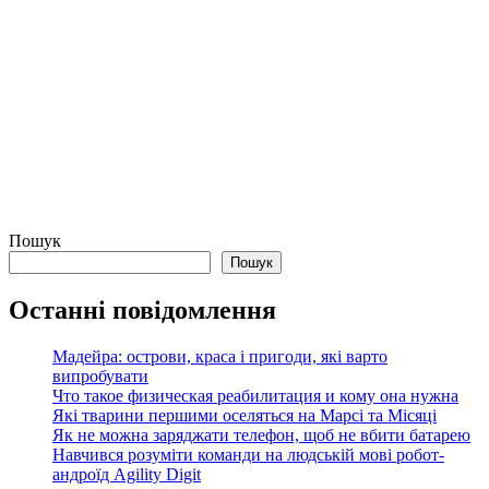
Пошук
Пошук
Останні повідомлення
Мадейра: острови, краса і пригоди, які варто
випробувати
Что такое физическая реабилитация и кому она нужна
Які тварини першими оселяться на Марсі та Місяці
Як не можна заряджати телефон, щоб не вбити батарею
Навчився розуміти команди на людській мові робот-
андроїд Agility Digit