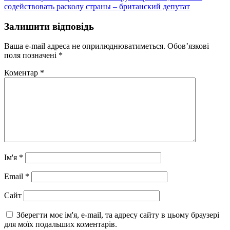
записів
содействовать расколу страны – британский депутат
Залишити відповідь
Ваша e-mail адреса не оприлюднюватиметься.
Обов’язкові
поля позначені
*
Коментар
*
Ім'я
*
Email
*
Сайт
Зберегти моє ім'я, e-mail, та адресу сайту в цьому браузері
для моїх подальших коментарів.