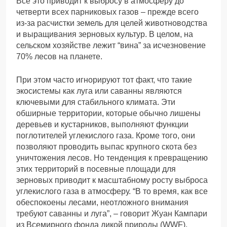
Все это приводит к выбросу в атмосферу до
четверти всех парниковых газов – прежде всего
из-за расчистки земель для целей животноводства
и выращивания зерновых культур. В целом, на
сельском хозяйстве лежит “вина” за исчезновение
70% лесов на планете.
При этом часто игнорируют тот факт, что такие
экосистемы как луга или саванны являются
ключевыми для стабильного климата. Эти
обширные территории, которые обычно лишены
деревьев и кустарников, выполняют функции
поглотителей углекислого газа. Кроме того, они
позволяют проводить выпас крупного скота без
уничтожения лесов. Но тенденция к превращению
этих территорий в посевные площади для
зерновых приводит к масштабному росту выброса
углекислого газа в атмосферу. “В то время, как все
обеспокоены лесами, неотложного внимания
требуют саванны и луга”, – говорит Жуан Кампари
из Всемирного фонда дикой природы (WWF).