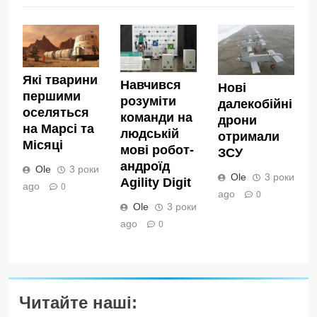
Які тварини
Навчився
Нові
першими
розуміти
далекобійні
оселяться
команди на
дрони
на Марсі та
людській
отримали
Місяці
мові робот-
ЗСУ
андроїд
Ole
3 роки
Ole
3 роки
Agility Digit
ago
0
ago
0
Ole
3 роки
ago
0
Читайте наші: