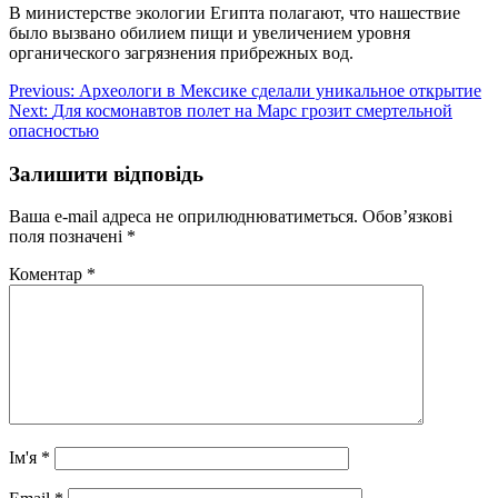
В министерстве экологии Египта полагают, что нашествие
было вызвано обилием пищи и увеличением уровня
органического загрязнения прибрежных вод.
Навігація
Previous:
Археологи в Мексике сделали уникальное открытие
Next:
Для космонавтов полет на Марс грозит смертельной
записів
опасностью
Залишити відповідь
Ваша e-mail адреса не оприлюднюватиметься.
Обов’язкові
поля позначені
*
Коментар
*
Ім'я
*