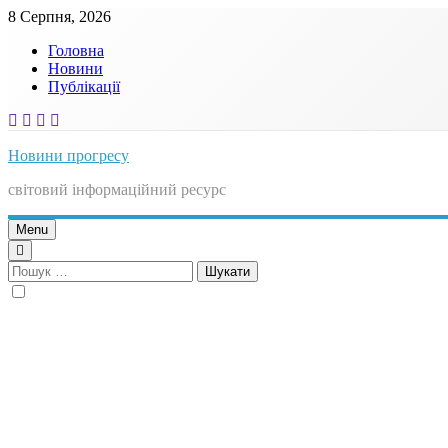
Skip
8 Серпня, 2026
to
Головна
content
Новини
Публікації
Новини прогресу
світовий інформаційний ресурс
Menu
Пошук: