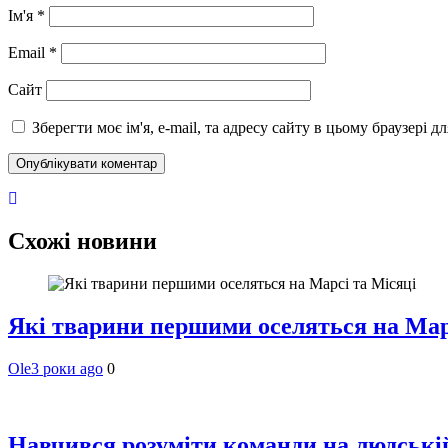
Ім'я
*
Email
*
Сайт
Зберегти моє ім'я, e-mail, та адресу сайту в цьому браузері 
Схожі новини
Які тварини першими оселяться на Мар
Ole
3 роки ago
0
Навчився розуміти команди на людській 