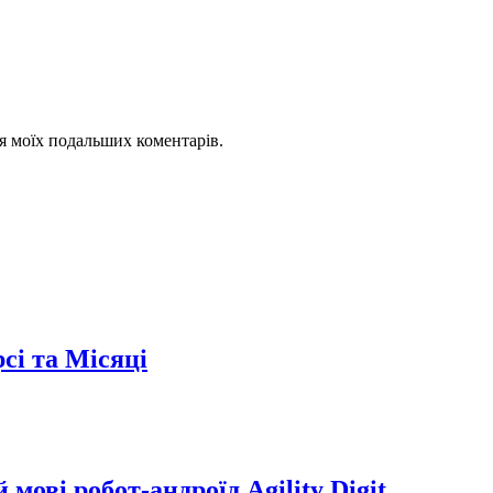
для моїх подальших коментарів.
сі та Місяці
мові робот-андроїд Agility Digit