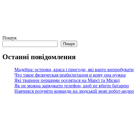
Пошук
Пошук
Останні повідомлення
Мадейра: острови, краса і пригоди, які варто випробувати
Что такое физическая реабилитация и кому она нужна
Які тварини першими оселяться на Марсі та Місяці
Як не можна заряджати телефон, щоб не вбити батарею
Навчився розуміти команди на людській мові робот-андроїд