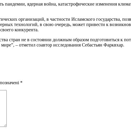
 пандемии, ядерная война, катастрофические изменения климата
тических организаций, в частности Исламского государства, по
ерных технологий, в свою очередь, может привести к возникно
своего конкурента.
тва стран не в состоянии должным образом подготовиться к по
мире”, – отметил соавтор исследования Себастьян Фарквхар.
 позначені
*