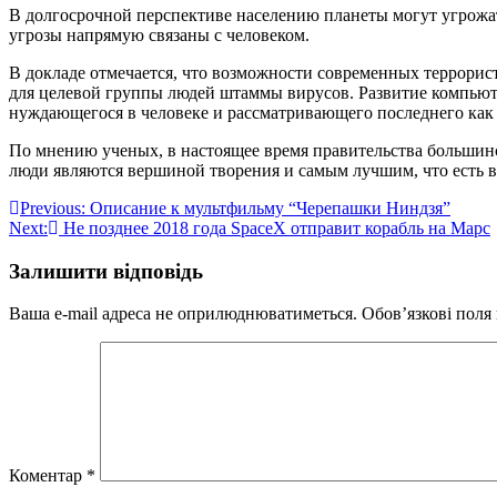
В долгосрочной перспективе населению планеты могут угрожать
угрозы напрямую связаны с человеком.
В докладе отмечается, что возможности современных террорис
для целевой группы людей штаммы вирусов. Развитие компьют
нуждающегося в человеке и рассматривающего последнего как 
По мнению ученых, в настоящее время правительства большинс
люди являются вершиной творения и самым лучшим, что есть в 
Навігація
Previous:
Описание к мультфильму “Черепашки Ниндзя”
Next:
Не позднее 2018 года SpaceX отправит корабль на Марс
записів
Залишити відповідь
Ваша e-mail адреса не оприлюднюватиметься.
Обов’язкові поля
Коментар
*