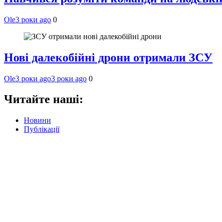
Ole
3 роки ago
0
Нові далекобійні дрони отримали ЗСУ
Ole
3 роки ago
3 роки ago
0
Читайте наші:
Новини
Публікації