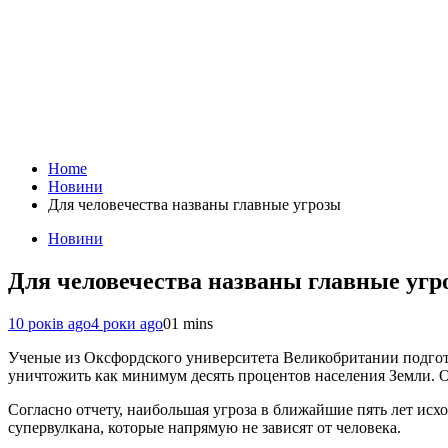
Home
Новини
Для человечества названы главные угрозы
Новини
Для человечества названы главные угр
10 років ago
4 роки ago
0
1 mins
Ученые из Оксфордского университета Великобритании подгот
уничтожить как минимум десять процентов населения Земли. Об
Согласно отчету, наибольшая угроза в ближайшие пять лет исх
супервулкана, которые напрямую не зависят от человека.