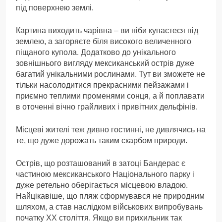
під поверхнею землі.
Картина виходить чарівна – ви ніби купаєтеся під
землею, а загоряєте біля високого величенного
піщаного купола. Додатково до унікального
зовнішнього вигляду мексиканський острів дуже
багатий унікальними рослинами. Тут ви зможете не
тільки насолодитися прекрасними пейзажами і
приємно теплими променями сонця, а й поплавати
в оточенні вічно грайливих і привітних дельфінів.
Місцеві жителі теж дивно гостинні, не дивлячись на
те, що дуже дорожать таким скарбом природи.
Острів, що розташований в затоці Бандерас є
частиною мексиканського Національного парку і
дуже ретельно оберігається місцевою владою.
Найцікавіше, що пляж сформувався не природним
шляхом, а став наслідком військових випробувань
початку ХХ століття. Якщо ви прихильник так