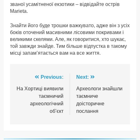
званої усамітненої екзотики – відвідайте острів
Marieta.
Знайти його буде трошки важкувато, адже він з усіх
боків оточений масивними лісовими покривами і
великими скелями. Але, як говоритися, хто шукає,
той завжди знайде. Тим більше відпустка в такому
місці запам’ятається вам на все життя.
Навігація
Previous:
Next:
записів
На Хортиці виявили
Археологи знайшли
таємничий
таємниче
археологічний
доісторичне
об’єкт
послання