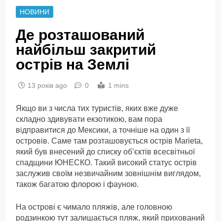
НОВИНИ
Де розташований
найбільш закритий
острів на Землі
13 років ago
0
1 mins
Якщо ви з числа тих туристів, яких вже дуже
складно здивувати екзотикою, вам пора
відправитися до Мексики, а точніше на один з її
островів. Саме там розташовується острів Marieta,
який був внесений до списку об’єктів всесвітньої
спадщини ЮНЕСКО. Такий високий статус острів
заслужив своїм незвичайним зовнішнім виглядом,
також багатою флорою і фауною.
На острові є чимало пляжів, але головною
родзинкою тут залишається пляж, який прихований