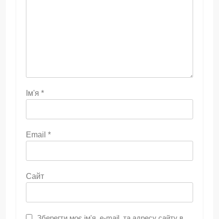
Ім'я
*
Email
*
Сайт
Зберегти моє ім'я, e-mail, та адресу сайту в