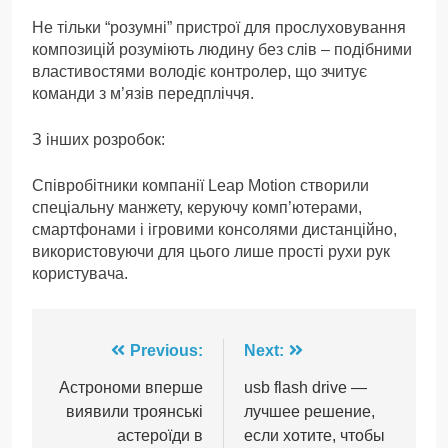
Не тільки “розумні” пристрої для прослуховування
композицій розуміють людину без слів – подібними
властивостями володіє контролер, що зчитує
команди з м’язів передпліччя.
З інших розробок:
Співробітники компанії Leap Motion створили
спеціальну манжету, керуючу комп’ютерами,
смартфонами і ігровими консолями дистанційно,
використовуючи для цього лише прості рухи рук
користувача.
Навігація
Previous:
Next:
записів
Астрономи вперше
usb flash drive —
виявили троянські
лучшее решение,
астероїди в
если хотите, чтобы