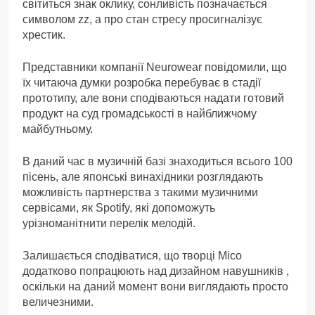
світиться знак оклику, сонливість позначається
символом zz, а про стан стресу просигналізує
хрестик.
Представники компанії Neurowear повідомили, що
їх читаюча думки розробка перебуває в стадії
прототипу, але вони сподіваються надати готовий
продукт на суд громадськості в найближчому
майбутньому.
В даний час в музичній базі знаходиться всього 100
пісень, але японські винахідники розглядають
можливість партнерства з такими музичними
сервісами, як Spotify, які допоможуть
урізноманітнити перелік мелодій.
Залишається сподіватися, що творці Mico
додатково попрацюють над дизайном навушників ,
оскільки на даний момент вони виглядають просто
величезними.