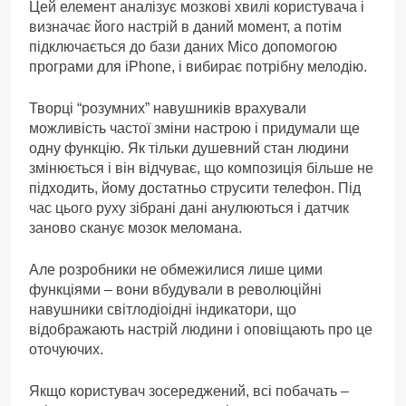
Цей елемент аналізує мозкові хвилі користувача і
визначає його настрій в даний момент, а потім
підключається до бази даних Mico допомогою
програми для iPhone, і вибирає потрібну мелодію.
Творці “розумних” навушників врахували
можливість частої зміни настрою і придумали ще
одну функцію. Як тільки душевний стан людини
змінюється і він відчуває, що композиція більше не
підходить, йому достатньо струсити телефон. Під
час цього руху зібрані дані анулюються і датчик
заново сканує мозок меломана.
Але розробники не обмежилися лише цими
функціями – вони вбудували в революційні
навушники світлодіоідні індикатори, що
відображають настрій людини і оповіщають про це
оточуючих.
Якщо користувач зосереджений, всі побачать –