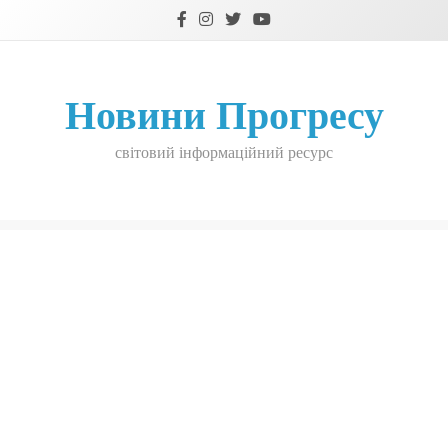
Skip
to
content
Новини Прогресу
світовий інформаційний ресурс