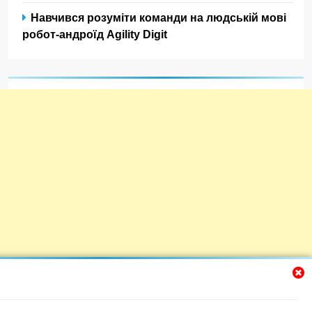
Навчився розуміти команди на людській мові
робот-андроїд Agility Digit