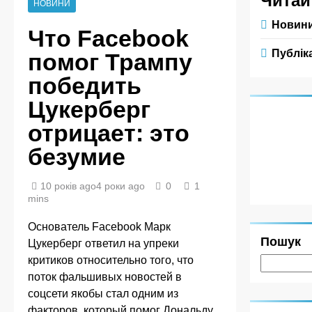
Читай
НОВИНИ
Новин
Что Facebook
Публіка
помог Трампу
победить
Цукерберг
отрицает: это
безумие
10 років ago
4 роки ago
0
1
mins
Основатель Facebook Марк
Пошук
Цукерберг ответил на упреки
критиков относительно того, что
поток фальшивых новостей в
соцсети якобы стал одним из
факторов, который помог Дональду