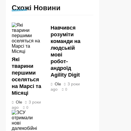
Схожі Новини
Навчився
розуміти
команди на
людській
мові
Які
робот-
тварини
андроїд
першими
Agility Digit
оселяться
Ole
3 роки
на Марсі та
ago
0
Місяці
Ole
3 роки
ago
0