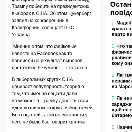
Остан
Трампу победить на президентских
повід
выборах в США. Об этом Цукерберг
заявил на конференции в
Мадей
Калифорнии, сообщает BBC-
краса і 
варто в
Украина.
Что та
“Мнение о том, что фейковые
физичес
новости на Facebook как-то
реабили
повлияли на результат выборов,
кому он
достаточно безумное”, – сказал он.
Які тв
В либеральных кругах США
першими
на Марсі
набирает популярность теория о
том, что именно соцсети дали
Як не
возможность Трампу донести свои
заряджа
идеи до широкого круга избирателей.
щоб не 
Без соцсетей такой возможности у
батаре
него не было бы, говорит критика.
Навчи