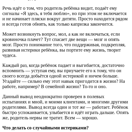
Речь идёт о том, что родитель ребёнка видит, подаёт ему
сигналы «Я здесь, я тебя люблю», но при этом не включается
и не начинает пляски вокруг дитяти. Просто находится рядом
и всегда готов обнять, как только капризка закончится.
Может возникнуть вопрос, мол, а как не включаться, если
кровиночка плачет? Тут спасает две вещи — мозг и опять
мозг. Просто понимание того, что поддерживая, подкрепляя,
развивая истерики ребёнка, вы портите ему жизнь, творит
чудеса.
Каждый раз, когда ребёнок падает и выгибается, достаточно
вспомнить — уступая ему, вы приучаете его к тому, что он
своего всегда добьётся одной истерикой и ничем больше.
Угадайте — сильно ему этот навык пригодится в жизни? На
работе, например? В семейной жизни? То-то и оно.
Данный вывод неоднократно проверен в полевых
испытаниях и мной, и моими клиентами, и многими другими
родителями. Вывод всегда один и тот же — работает. Ребёнок
быстро успокаивается, улыбается и идёт играть дальше. Опять
же, родитель нервы не тратит. Всем — хорошо.
Что делать со случайными истериками?