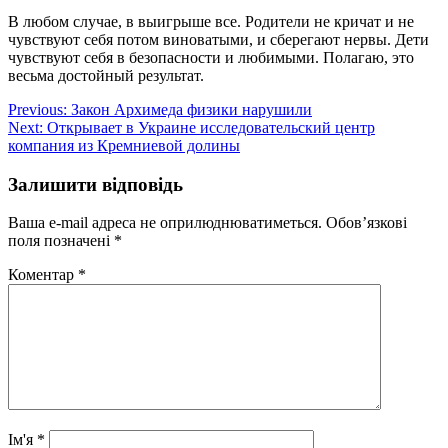
В любом случае, в выигрыше все. Родители не кричат и не
чувствуют себя потом виноватыми, и сберегают нервы. Дети
чувствуют себя в безопасности и любимыми. Полагаю, это
весьма достойный результат.
Навігація
Previous:
Закон Архимеда физики нарушили
Next:
Открывает в Украине исследовательский центр
записів
компания из Кремниевой долины
Залишити відповідь
Ваша e-mail адреса не оприлюднюватиметься.
Обов’язкові
поля позначені
*
Коментар
*
Ім'я
*