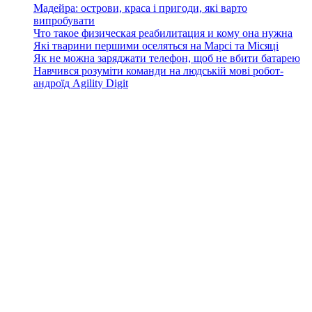
Мадейра: острови, краса і пригоди, які варто
випробувати
Что такое физическая реабилитация и кому она нужна
Які тварини першими оселяться на Марсі та Місяці
Як не можна заряджати телефон, щоб не вбити батарею
Навчився розуміти команди на людській мові робот-
андроїд Agility Digit