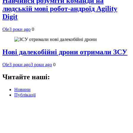
Навчився розуміти команди на
людській мові робот-андроїд Agility
Digit
Ole
3 роки ago
0
Нові далекобійні дрони отримали ЗСУ
Ole
3 роки ago
3 роки ago
0
Читайте наші:
Новини
Публікації