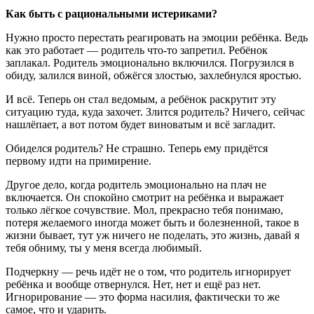
Как быть с рациональными истериками?
Нужно просто перестать реагировать на эмоции ребёнка. Ведь
как это работает — родитель что-то запретил. Ребёнок
заплакал. Родитель эмоционально включился. Погрузился в
обиду, залился виной, обжёгся злостью, захлебнулся яростью.
И всё. Теперь он стал ведомым, а ребёнок раскрутит эту
ситуацию туда, куда захочет. Злится родитель? Ничего, сейчас
нашлёпает, а вот потом будет виноватым и всё загладит.
Обиделся родитель? Не страшно. Теперь ему придётся
первому идти на примирение.
Другое дело, когда родитель эмоционально на плач не
включается. Он спокойно смотрит на ребёнка и выражает
только лёгкое сочувствие. Мол, прекрасно тебя понимаю,
потеря желаемого иногда может быть и болезненной, такое в
жизни бывает, тут уж ничего не поделать, это жизнь, давай я
тебя обниму, ты у меня всегда любимый.
Подчеркну — речь идёт не о том, что родитель игнорирует
ребёнка и вообще отвернулся. Нет, нет и ещё раз нет.
Игнорирование — это форма насилия, фактически то же
самое, что и ударить.