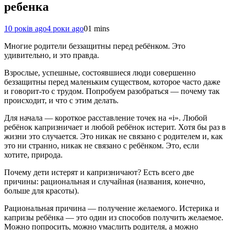
ребенка
10 років ago
4 роки ago
0
1 mins
Многие родители беззащитны перед ребёнком. Это
удивительно, и это правда.
Взрослые, успешные, состоявшиеся люди совершенно
беззащитны перед маленьким существом, которое часто даже
и говорит-то с трудом. Попробуем разобраться — почему так
происходит, и что с этим делать.
Для начала — короткое расставление точек на «i». Любой
ребёнок капризничает и любой ребёнок истерит. Хотя бы раз в
жизни это случается. Это никак не связано с родителем и, как
это ни странно, никак не связано с ребёнком. Это, если
хотите, природа.
Почему дети истерят и капризничают? Есть всего две
причины: рациональная и случайная (названия, конечно,
больше для красоты).
Рациональная причина — получение желаемого. Истерика и
капризы ребёнка — это один из способов получить желаемое.
Можно попросить, можно умаслить родителя, а можно