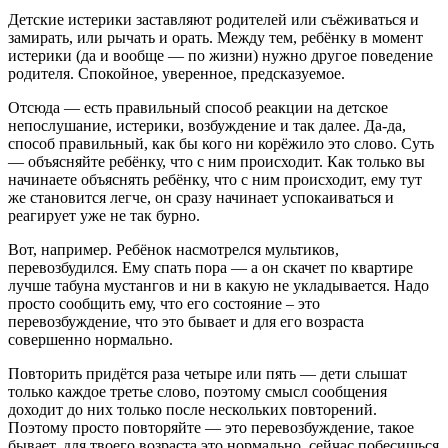
Детские истерики заставляют родителей или съёживаться и
замирать, или рычать и орать. Между тем, ребёнку в момент
истерики (да и вообще — по жизни) нужно другое поведение
родителя. Спокойное, уверенное, предсказуемое.
Отсюда — есть правильный способ реакции на детское
непослушание, истерики, возбуждение и так далее. Да-да,
способ правильный, как бы кого ни корёжило это слово. Суть
— объясняйте ребёнку, что с ним происходит. Как только вы
начинаете объяснять ребёнку, что с ним происходит, ему тут
же становится легче, он сразу начинает успокаиваться и
реагирует уже не так бурно.
Вот, например. Ребёнок насмотрелся мультиков,
перевозбудился. Ему спать пора — а он скачет по квартире
лучше табуна мустангов и ни в какую не укладывается. Надо
просто сообщить ему, что его состояние – это
перевозбуждение, что это бывает и для его возраста
совершенно нормально.
Повторить придётся раза четыре или пять — дети слышат
только каждое третье слово, поэтому смысл сообщения
доходит до них только после нескольких повторений.
Поэтому просто повторяйте — это перевозбуждение, такое
бывает, для твоего возраста это нормально, сейчас побесишься