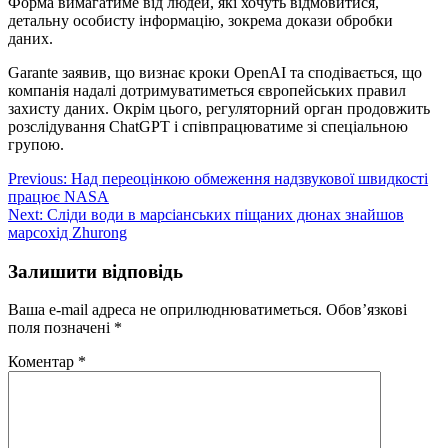
Форма вимагатиме від людей, які хочуть відмовитися,
детальну особисту інформацію, зокрема докази обробки
даних.
Garante заявив, що визнає кроки OpenAI та сподівається, що
компанія надалі дотримуватиметься європейських правил
захисту даних. Окрім цього, регуляторний орган продовжить
розслідування ChatGPT і співпрацюватиме зі спеціальною
групою.
Навігація
Previous:
Над переоцінкою обмеження надзвукової швидкості
працює NASA
записів
Next:
Сліди води в марсіанських піщаних дюнах знайшов
марсохід Zhurong
Залишити відповідь
Ваша e-mail адреса не оприлюднюватиметься.
Обов’язкові
поля позначені
*
Коментар
*