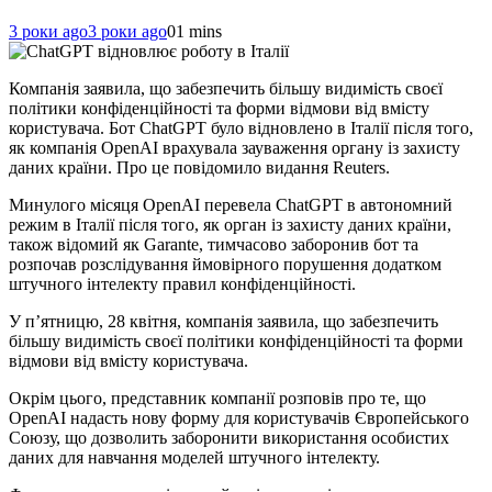
3 роки ago
3 роки ago
0
1 mins
Компанія заявила, що забезпечить більшу видимість своєї
політики конфіденційності та форми відмови від вмісту
користувача. Бот ChatGPT було відновлено в Італії після того,
як компанія OpenAI врахувала зауваження органу із захисту
даних країни. Про це повідомило видання Reuters.
Минулого місяця OpenAI перевела ChatGPT в автономний
режим в Італії після того, як орган із захисту даних країни,
також відомий як Garante, тимчасово заборонив бот та
розпочав розслідування ймовірного порушення додатком
штучного інтелекту правил конфіденційності.
У п’ятницю, 28 квітня, компанія заявила, що забезпечить
більшу видимість своєї політики конфіденційності та форми
відмови від вмісту користувача.
Окрім цього, представник компанії розповів про те, що
OpenAI надасть нову форму для користувачів Європейського
Союзу, що дозволить заборонити використання особистих
даних для навчання моделей штучного інтелекту.