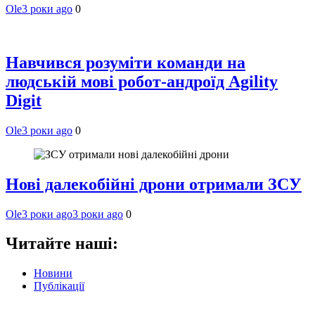
Ole
3 роки ago
0
Навчився розуміти команди на
людській мові робот-андроїд Agility
Digit
Ole
3 роки ago
0
Нові далекобійні дрони отримали ЗСУ
Ole
3 роки ago
3 роки ago
0
Читайте наші:
Новини
Публікації