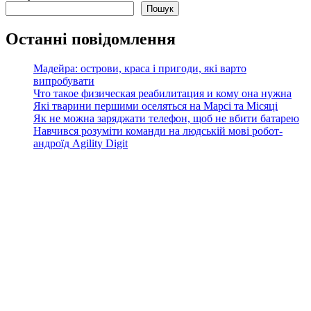
Пошук
Останні повідомлення
Мадейра: острови, краса і пригоди, які варто
випробувати
Что такое физическая реабилитация и кому она нужна
Які тварини першими оселяться на Марсі та Місяці
Як не можна заряджати телефон, щоб не вбити батарею
Навчився розуміти команди на людській мові робот-
андроїд Agility Digit