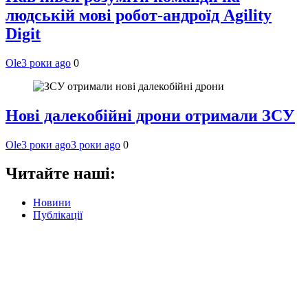
людській мові робот-андроїд Agility
Digit
Ole
3 роки ago
0
Нові далекобійні дрони отримали ЗСУ
Ole
3 роки ago
3 роки ago
0
Читайте наші:
Новини
Публікації