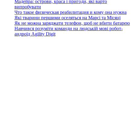
Мадейра: острови, краса і пригоди, які варто
випробувати
Что такое физическая реабилитация и кому она нужна
Які тварини першими оселяться на Марсі та Місяці
Як не можна заряджати телефон, щоб не вбити батарею
Навчився розуміти команди на людській мові робот-
андроїд Agility Digit