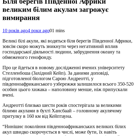
Біля берегів Південної Африки
великим білим акулам загрожує
вимирання
10 років ago
4 роки ago
0
1 mins
Великі білі акули, які водяться біля берегів Південної Африки,
зовсім скоро можуть зникнути через негативний вплив
господарської діяльності людини, забруднення океану та
обмеженого генофонду.
Про це йдеться в новому дослідженні вчених університету
Стелленбоша (Західний Кейп). За даними доповіді,
підготовленої біологом Сарою Андреотті, у
південноафриканського узбережжя залишилося всього 350-520
особин цього хижака – наполовину менше, ніж припускали
вчені.
Андреотті близько шести років спостерігала за великими
білими акулами в бухті Хансбаай – головному акулячому
притулку в 160 км від Кейптауна.
“Нинішнє покоління південноафриканських великих білих
акул швидко скорочується в числі, може бути, їх навіть