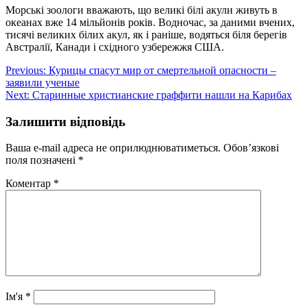
Морські зоологи вважають, що великі білі акули живуть в
океанах вже 14 мільйонів років. Водночас, за даними вчених,
тисячі великих білих акул, як і раніше, водяться біля берегів
Австралії, Канади і східного узбережжя США.
Навігація
Previous:
Курицы спасут мир от смертельной опасности –
заявили ученые
записів
Next:
Старинные христианские граффити нашли на Карибах
Залишити відповідь
Ваша e-mail адреса не оприлюднюватиметься.
Обов’язкові
поля позначені
*
Коментар
*
Ім'я
*