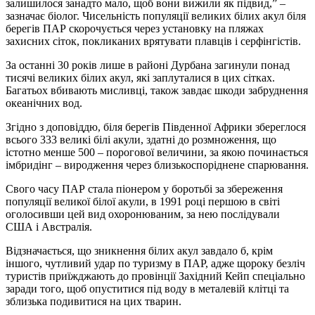
залишилося занадто мало, щоб вони вижили як підвид,” –
зазначає біолог. Чисельність популяції великих білих акул біля
берегів ПАР скорочується через установку на пляжах
захисних сіток, покликаних врятувати плавців і серфінгістів.
За останні 30 років лише в районі Дурбана загинули понад
тисячі великих білих акул, які заплуталися в цих сітках.
Багатьох вбивають мисливці, також завдає шкоди забруднення
океанічних вод.
Згідно з доповіддю, біля берегів Південної Африки збереглося
всього 333 великі білі акули, здатні до розмноження, що
істотно менше 500 – порогової величини, за якою починається
імбридінг – виродження через близькоспоріднене спарювання.
Свого часу ПАР стала піонером у боротьбі за збереження
популяції великої білої акули, в 1991 році першою в світі
оголосивши цей вид охоронюваним, за нею послідували
США і Австралія.
Відзначається, що зникнення білих акул завдало б, крім
іншого, чутливий удар по туризму в ПАР, адже щороку безліч
туристів приїжджають до провінції Західний Кейп спеціально
заради того, щоб опуститися під воду в металевій клітці та
зблизька подивитися на цих тварин.