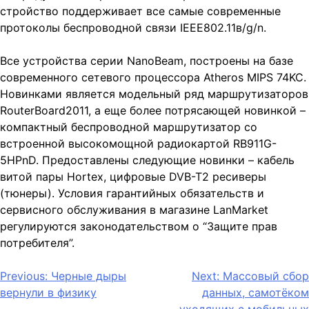
стройство поддерживает все самые современные
протоколы беспроводной связи IEEE802.11в/g/n.
Все устройства серии NanoBeam, построены на базе
современного сетевого процессора Atheros MIPS 74KC.
Новинками является модельный ряд маршрутизаторов
RouterBoard2011, а еще более потрясающей новинкой –
компактный беспроводной маршрутизатор со
встроенной высокомощной радиокартой RB911G-
5HPnD. Предоставлены следующие новинки – кабель
витой пары Hortex, цифровые DVB-T2 ресиверы
(тюнеры). Условия гарантийных обязательств и
сервисного обслуживания в магазине LanMarket
регулируются законодательством о “Защите прав
потребителя”.
Навігація
Previous:
Черные дыры
Next:
Массовый сбор
вернули в физику
данных, самотёком
записів