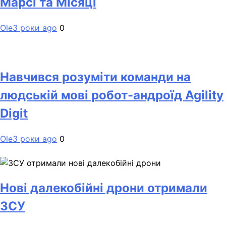
Марсі та Місяці
Ole
3 роки ago
0
Навчився розуміти команди на
людській мові робот-андроїд Agility
Digit
Ole
3 роки ago
0
Нові далекобійні дрони отримали
ЗСУ