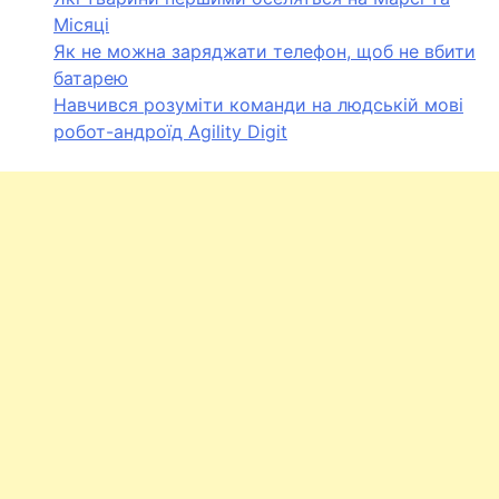
Місяці
Як не можна заряджати телефон, щоб не вбити
батарею
Навчився розуміти команди на людській мові
робот-андроїд Agility Digit