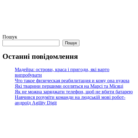
Пошук
Пошук
Останні повідомлення
Мадейра: острови, краса і пригоди, які варто
випробувати
Что такое физическая реабилитация и кому она нужна
Які тварини першими оселяться на Марсі та Місяці
Як не можна заряджати телефон, щоб не вбити батарею
Навчився розуміти команди на людській мові робот-
андроїд Agility Digit