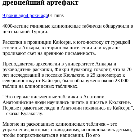
древнейший артефакт
9 років ago
4 роки ago
0
1 mins
4000-летние глиняные клинописные таблички обнаружили в
центральной Турции.
Раскопки в провинции Кайсери, к юго-востоку от турецкой
столицы Анкары, в старинном поселении или кургане
проливают свет на древнюю письменность.
Преподаватель археологии в университете Анкары и
руководитель раскопки, Фикри Кулакоглу, говорит, что за 70
лет исследований в поселке Кюльтепе, в 25 километрах к
северо-востоку от Кайсери, было обнаружено около 23 000
таблиц на клинописных табличках.
“Это первые письменные таблички в Анатолии.
Анатолийские люди научились читать и писать в Кюльтепе.
Первые грамотные люди в Анатолии появились из Кайсери”,
– сказал Кулакоглу.
Многие из раскопанных клинописных табличек – это
упражнения, которые, по-видимому, использовались детьми,
чтобы попрактиковаться в написании. По его