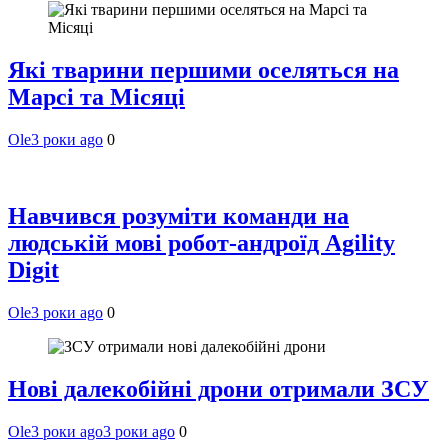
Які тварини першими оселяться на
Марсі та Місяці
Ole
3 роки ago
0
Навчився розуміти команди на
людській мові робот-андроїд Agility
Digit
Ole
3 роки ago
0
Нові далекобійні дрони отримали ЗСУ
Ole
3 роки ago
3 роки ago
0