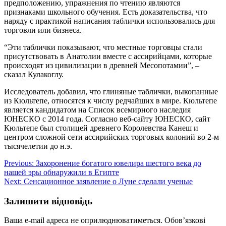
предположению, упражнения по чтению являются
признаками школьного обучения. Есть доказательства, что
наряду с практикой написания таблички использовались для
торговли или бизнеса.
“Эти таблички показывают, что местные торговцы стали
присутствовать в Анатолии вместе с ассирийцами, которые
происходят из цивилизации в древней Месопотамии”, –
сказал Кулакоглу.
Исследователь добавил, что глиняные таблички, выкопанные
из Кюльтепе, относятся к числу редчайших в мире. Кюльтепе
является кандидатом на Список всемирного наследия
ЮНЕСКО с 2014 года. Согласно веб-сайту ЮНЕСКО, сайт
Кюльтепе был столицей древнего Королевства Канеш и
центром сложной сети ассирийских торговых колоний во 2-м
тысячелетии до н.э.
Навігація
Previous:
Захоронение богатого ювелира шестого века до
нашей эры обнаружили в Египте
записів
Next:
Сенсационное заявление о Луне сделали ученые
Залишити відповідь
Ваша e-mail адреса не оприлюднюватиметься.
Обов’язкові