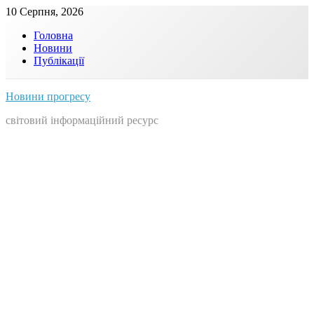
Skip
10 Серпня, 2026
to
Головна
content
Новини
Публікації
Новини прогресу
світовий інформаційний ресурс