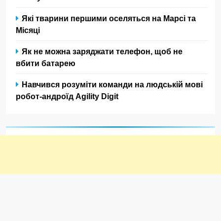
Які тварини першими оселяться на Марсі та
Місяці
Як не можна заряджати телефон, щоб не
вбити батарею
Навчився розуміти команди на людській мові
робот-андроїд Agility Digit