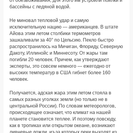
от обезвоживания, для этого им устроили поилки и
бассейны с ледяной водой.
Не миновал тепловой удар и самую
исключительную нацию — американцев. В штате
Айова этим летом столбики термометров
зашкаливали за 40° по Цельсию. Пекло быстро
распространилось на Мичиган, Флориду, Северную
Дакоту, Иллинойс и Миннесоту. От жары там
погибли 20 человек. Причем, как утверждают
эксперты, это совсем немного — ежегодно от
высоких температур в США гибнет более 160
человек.
Получается, адская жара этим летом стояла в
самых разных уголках земли (но только не в
центральной России). По словам метеорологов,
происходящее означает, что климат на нашей
планете становится теплее. И поэтому повсюду,
как в тропиках или открытом океане, возникают
ливневые дожди, из-за которых реки выходят из