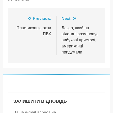
Навігація
Previous:
Next:
записів
Пластиковые окна
Лазер, який на
ПВХ
відстані розміновує
вибухові пристрої,
американці
придумали
ЗАЛИШИТИ ВІДПОВІДЬ
Ваша e-mail адреса не