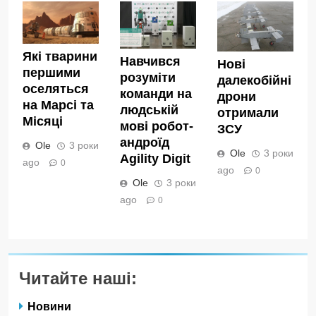
Які тварини
Навчився
Нові
першими
розуміти
далекобійні
оселяться
команди на
дрони
на Марсі та
людській
отримали
Місяці
мові робот-
ЗСУ
андроїд
Ole
3 роки
Ole
3 роки
Agility Digit
ago
0
ago
0
Ole
3 роки
ago
0
Читайте наші:
Новини