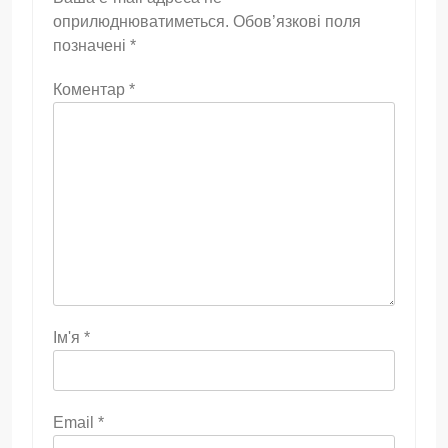
оприлюднюватиметься.
Обов’язкові поля
позначені
*
Коментар
*
Ім'я
*
Email
*