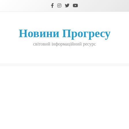
Skip
to
content
Новини Прогресу
світовий інформаційний ресурс