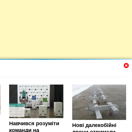
Навчився розуміти
Нові далекобійні
команди на