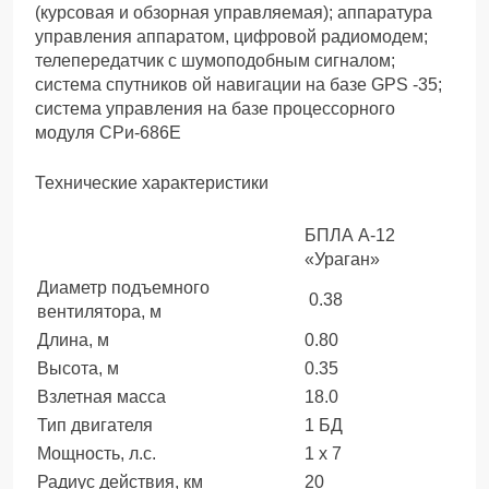
(курсовая и обзорная управляемая); аппаратура
управления аппаратом, цифровой радиомодем;
телепередатчик с шумоподобным сигналом;
система спутников ой навигации на базе GPS -35;
система управления на базе процессорного
модуля СРи-686Е
Технические характеристики
БПЛА А-12
«Ураган»
Диаметр подъемного
0.38
вентилятора, м
Длина, м
0.80
Высота, м
0.35
Взлетная масса
18.0
Тип двигателя
1 БД
Мощность, л.с.
1 х 7
Радиус действия, км
20