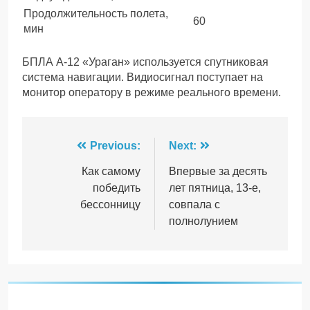
Продолжительность полета,
60
мин
БПЛА А-12 «Ураган» используется спутниковая
система навигации. Видиосигнал поступает на
монитор оператору в режиме реального времени.
Навігація
Previous:
Next:
записів
Как самому
Впервые за десять
победить
лет пятница, 13-е,
бессонницу
совпала с
полнолунием