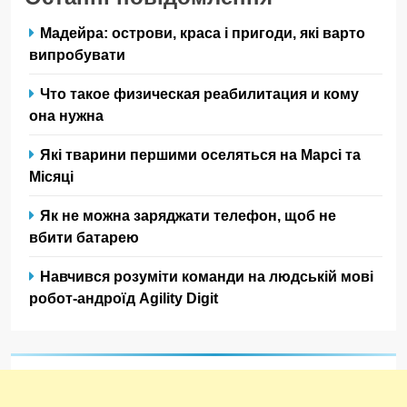
Мадейра: острови, краса і пригоди, які варто
випробувати
Что такое физическая реабилитация и кому
она нужна
Які тварини першими оселяться на Марсі та
Місяці
Як не можна заряджати телефон, щоб не
вбити батарею
Навчився розуміти команди на людській мові
робот-андроїд Agility Digit