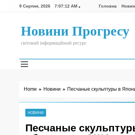
Skip
9 Серпня, 2026
7:07:13 AM
Головна
Нови
to
content
Новини Прогресу
світовий інформаційний ресурс
Home
Новини
Песчаные скульптуры в Япон
НОВИНИ
Песчаные скульптур