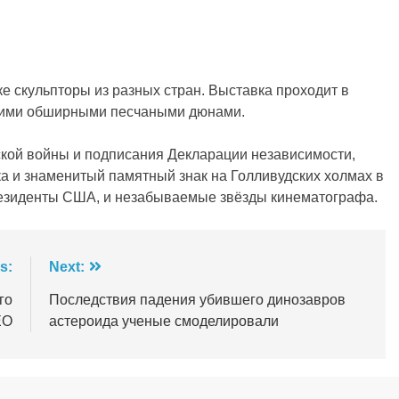
 скульпторы из разных стран. Выставка проходит в
своими обширными песчаными дюнами.
кой войны и подписания Декларации независимости,
а и знаменитый памятный знак на Голливудских холмах в
резиденты США, и незабываемые звёзды кинематографа.
s:
Next:
го
Последствия падения убившего динозавров
ЕО
астероида ученые смоделировали