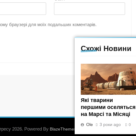
цьому браузері для моїх подальших коментарів.
Схожі Новини
Які тварини
першими оселяться
на Марсі та Місяці
Ole
3 роки ago
0
гресу 2026. Powered By
.
BlazeThemes