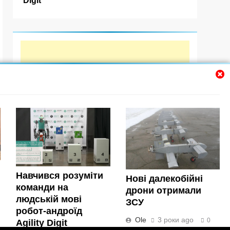
Навчився розуміти
Нові далекобійні
команди на
дрони отримали
людській мові
ЗСУ
робот-андроїд
Ole
3 роки ago
0
Agility Digit