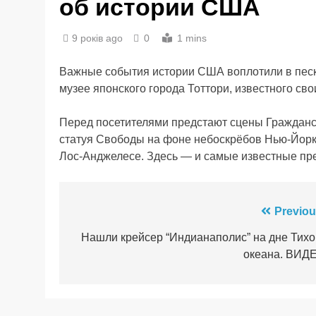
об истории США
9 років ago
0
1 mins
Важные события истории США воплотили в песке
музее японского города Тоттори, известного 
Перед посетителями предстают сцены Гражданс
статуя Свободы на фоне небоскрёбов Нью-Йорк
Лос-Анджелесе. Здесь — и самые известные п
Навігація
Previou
записів
Нашли крейсер “Индианаполис” на дне Тихо
океана. ВИД