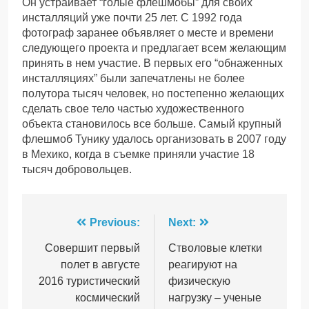
Он устраивает “голые флешмобы” для своих
инсталляций уже почти 25 лет. С 1992 года
фотограф заранее объявляет о месте и времени
следующего проекта и предлагает всем желающим
принять в нем участие. В первых его “обнаженных
инсталляциях” были запечатлены не более
полутора тысяч человек, но постепенно желающих
сделать свое тело частью художественного
объекта становилось все больше. Самый крупный
флешмоб Тунику удалось организовать в 2007 году
в Мехико, когда в съемке приняли участие 18
тысяч добровольцев.
Навігація
Previous:
Next:
записів
Совершит первый
Стволовые клетки
полет в августе
реагируют на
2016 туристический
физическую
космический
нагрузку – ученые