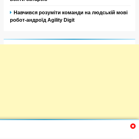
Навчився розуміти команди на людській мові
робот-андроїд Agility Digit