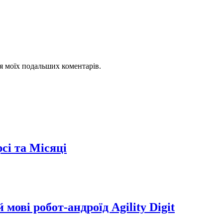
для моїх подальших коментарів.
сі та Місяці
мові робот-андроїд Agility Digit