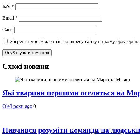
Ім'я
*
Email
*
Сайт
Зберегти моє ім'я, e-mail, та адресу сайту в цьому браузері 
Схожі новини
Які тварини першими оселяться на Мар
Ole
3 роки ago
0
Навчився розуміти команди на людській 