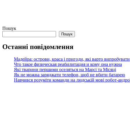
Пошук
Пошук
Останні повідомлення
Мадейра: острови, краса і пригоди, які варто випробувати
Что такое физическая реабилитация и кому она нужна
Які тварини першими оселяться на Марсі та Місяці
Як не можна заряджати телефон, щоб не вбити батарею
Навчився розуміти команди на людській мові робот-андроїд