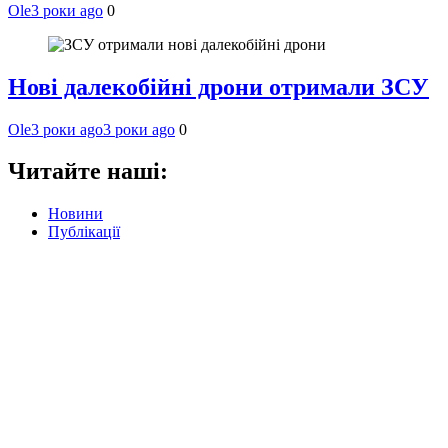
Ole
3 роки ago
0
Нові далекобійні дрони отримали ЗСУ
Ole
3 роки ago
3 роки ago
0
Читайте наші:
Новини
Публікації