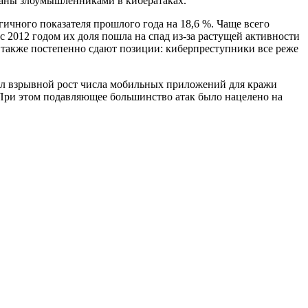
ваны злоумышленниками в кибератаках.
ичного показателя прошлого года на 18,6 %. Чаще всего
 2012 годом их доля пошла на спад из-за растущей активности
также постепенно сдают позиции: киберпреступники все реже
ал взрывной рост числа мобильных приложений для кражи
з. При этом подавляющее большинство атак было нацелено на