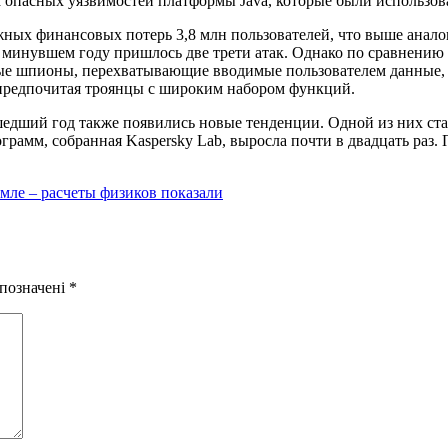
 опасных уязвимостей платформы Java, которые были использо
ных финансовых потерь 3,8 млн пользователей, что выше аналог
минувшем году пришлось две трети атак. Однако по сравнению с
ые шпионы, перехватывающие вводимые пользователем данные, 
предпочитая троянцы с широким набором функций.
шедший год также появились новые тенденции. Одной из них ст
рограмм, собранная Kaspersky Lab, выросла почти в двадцать ра
емле – расчеты физиков показали
 позначені
*