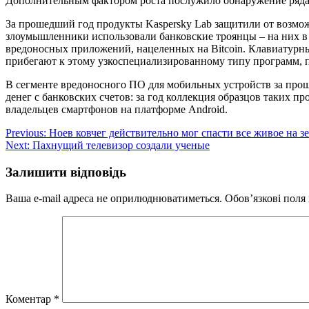
Дополнительным фактором роста послужило обнаружение ряда
За прошедший год продукты Kaspersky Lab защитили от возмож
злоумышленники использовали банковские троянцы – на них в 
вредоносных приложений, нацеленных на Bitcoin. Клавиатурн
прибегают к этому узкоспециализированному типу программ, 
В сегменте вредоносного ПО для мобильных устройств за про
денег с банковских счетов: за год коллекция образцов таких п
владельцев смартфонов на платформе Android.
Навігація
Previous:
Ноев ковчег действительно мог спасти все живое на з
Next:
Пахнущий телевизор создали ученые
записів
Залишити відповідь
Ваша e-mail адреса не оприлюднюватиметься.
Обов’язкові поля
Коментар
*