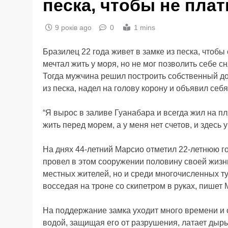
песка, чтобы не плат
9 років ago
0
1 mins
Бразилец 22 года живет в замке из песка, чтоб
мечтал жить у моря, но не мог позволить себе 
Тогда мужчина решил построить собственный до
из песка, надел на голову корону и объявил себ
“Я вырос в заливе Гуанабара и всегда жил на п
жить перед морем, а у меня нет счетов, и здесь
На днях 44-летний Марсио отметил 22-летнюю г
провел в этом сооружении половину своей жизн
местных жителей, но и среди многочисленных ту
восседая на троне со скипетром в руках, пишет Mi
На поддержание замка уходит много времени и 
водой, защищая его от разрушения, латает ды