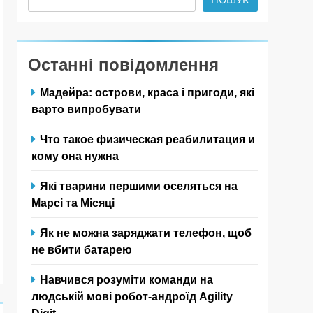
Останні повідомлення
Мадейра: острови, краса і пригоди, які
варто випробувати
Что такое физическая реабилитация и
кому она нужна
Які тварини першими оселяться на
Марсі та Місяці
Як не можна заряджати телефон, щоб
не вбити батарею
Навчився розуміти команди на
людській мові робот-андроїд Agility
Digit