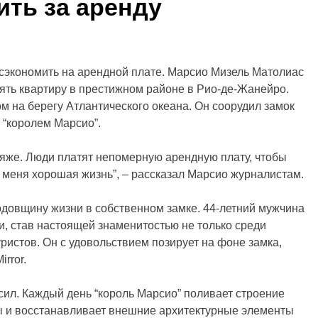
ить за аренду
ы сэкономить на арендной плате. Марсио Мизель Матолиас
снять квартиру в престижном районе в Рио-де-Жанейро.
м на берегу Атлантического океана. Он соорудил замок
я “королем Марсио”.
ляже. Люди платят непомерную арендную плату, чтобы
 у меня хорошая жизнь”, – рассказал Марсио журналистам.
одовщину жизни в собственном замке. 44-летний мужчина
и, став настоящей знаменитостью не только среди
ристов. Он с удовольствием позирует на фоне замка,
rror.
сил. Каждый день “король Марсио” поливает строение
ры и восстанавливает внешние архитектурные элементы