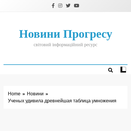
Skip
to
content
Новини Прогресу
світовий інформаційний ресурс
Home
Новини
Ученых удивила древнейшая таблица умножения