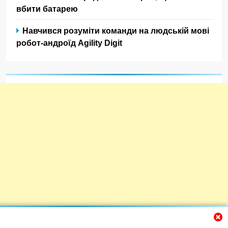
вбити батарею
Навчився розуміти команди на людській мові
робот-андроїд Agility Digit