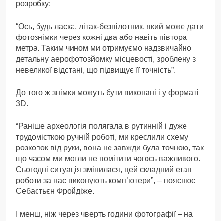
розробку:
“Ось, будь ласка, літак-безпілотник, який може дати
фотознімки через кожні два або навіть півтора
метра. Таким чином ми отримуємо надзвичайно
детальну аерофотозйомку місцевості, зроблену з
невеликої відстані, що підвищує її точність”.
До того ж знімки можуть бути виконані і у форматі
3D.
“Раніше археологія полягала в рутинній і дуже
трудомісткою ручній роботі, ми креслили схему
розкопок від руки, вона не завжди була точною, так
що часом ми могли не помітити чогось важливого.
Сьогодні ситуація змінилася, цей складний етап
роботи за нас виконують комп’ютери”, – пояснює
Себастьєн Фройдіже.
І менш, ніж через чверть години фотографії – на