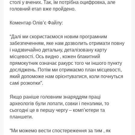
столі у вчених. Так, їм потрібна оцифровка, але
головний етап вже пройдено.
Коментар Олів’є Файлу:
“Далі ми скористаємося новим програмним
забезпеченням, яке нам дозволить отримати повну
і надзвичайно детальну, деталізовану карту
місцевості. Ось видно , кожен блакитний
прямокутник означає ракурс того чи іншого пункту
досліджень. Потім ми отримаємо план місцевості,
який допоможе нам орієнтуватися, коли почнуться
самі розкопки”.
Якщо раніше головним знаряддям праці
археологів були лопати, совки і пензлики, то
сьогодні це в першу чергу – комп’ютери та
планшети.
“Ми можемо вести спостереження за тим , як