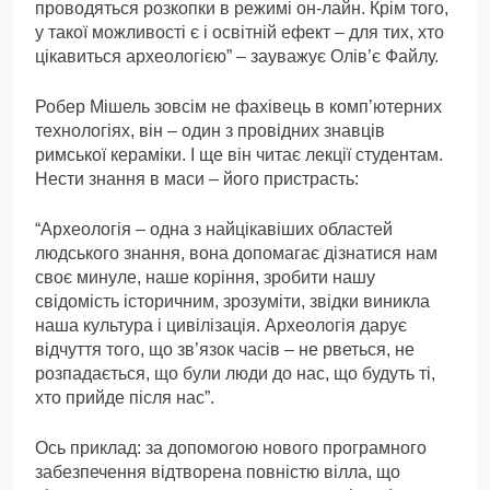
проводяться розкопки в режимі он-лайн. Крім того,
у такої можливості є і освітній ефект – для тих, хто
цікавиться археологією” – зауважує Олів’є Файлу.
Робер Мішель зовсім не фахівець в комп’ютерних
технологіях, він – один з провідних знавців
римської кераміки. І ще він читає лекції студентам.
Нести знання в маси – його пристрасть:
“Археологія – одна з найцікавіших областей
людського знання, вона допомагає дізнатися нам
своє минуле, наше коріння, зробити нашу
свідомість історичним, зрозуміти, звідки виникла
наша культура і цивілізація. Археологія дарує
відчуття того, що зв’язок часів – не рветься, не
розпадається, що були люди до нас, що будуть ті,
хто прийде після нас”.
Ось приклад: за допомогою нового програмного
забезпечення відтворена повністю вілла, що