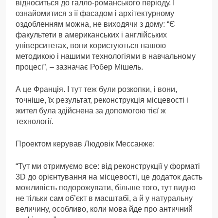
відноситься до галло-романського періоду. І
ознайомитися з її фасадом і архітектурному
оздобленням можна, не виходячи з дому: “Є
факультети в американських і англійських
університетах, вони користуються нашою
методикою і нашими технологіями в навчальному
процесі”, – зазначає Робер Мішель.
А це Франція. І тут теж були розкопки, і вони,
точніше, їх результат, реконструкція місцевості і
жител була здійснена за допомогою тієї ж
технології.
Проектом керував Людовік Мессанже:
“Тут ми отримуємо все: від реконструкції у форматі
3D до орієнтування на місцевості, це додаток дасть
можливість подорожувати, більше того, тут видно
не тільки сам об’єкт в масштабі, а й у натуральну
величину, особливо, коли мова йде про античний