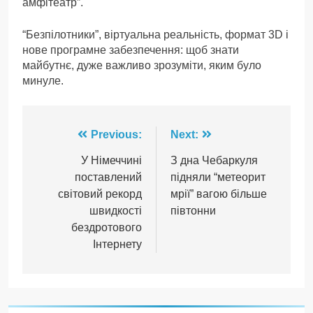
амфітеатр”.
“Безпілотники”, віртуальна реальність, формат 3D і
нове програмне забезпечення: щоб знати
майбутнє, дуже важливо зрозуміти, яким було
минуле.
Навігація
Previous:
Next:
записів
У Німеччині
З дна Чебаркуля
поставлений
підняли “метеорит
світовий рекорд
мрії” вагою більше
швидкості
півтонни
бездротового
Інтернету